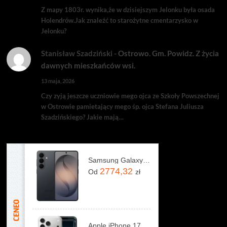
Z mapy 1803r. wynika,że w dzisiejszym Jelonku była osada
Holendrów.Jak znaleźć to starożytne cmentarzysko w
Jelonku?
Stanisław Szadziński
-
Ostrowo. Gm. Powidz. Z życia
dawnych mieszkańców wsi.
13 maja, 2026
Czy zyją jeszcze uczniowie mego ojca ze Szkoły Powszechnej
w Ostrowie pamietający mego śp. ojca Stefana Juliusza
Szadzińskiego? Jakie mają…
Samsung Galaxy S26 SM-S942 12/256GB Czarny
2774,32
Od
zł
Apple iPhone 17 Pro Max 256GB Srebrny