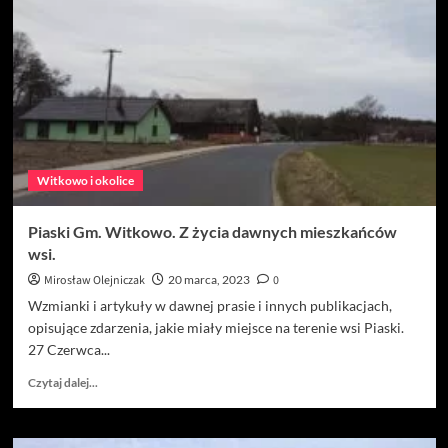
WITKOWO.
DZIEJE
WSI
I
JEJ
MIESZKAŃCÓW.
Witkowo i okolice
Piaski Gm. Witkowo. Z życia dawnych mieszkańców
wsi.
Mirosław Olejniczak
20 marca, 2023
0
Wzmianki i artykuły w dawnej prasie i innych publikacjach,
opisujące zdarzenia, jakie miały miejsce na terenie wsi Piaski.
27 Czerwca...
Dowiedz
Czytaj dalej...
się
więcej
o