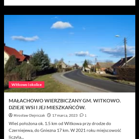
się
więcej
o
GRODZISKO
W
MAŁACHOWIE
ZŁYCH
MIEJSC
Witkowo i okolice
MAŁACHOWO WIERZBICZANY GM. WITKOWO.
DZIEJE WSI I JEJ MIESZKAŃCÓW.
Mirosław Olejniczak
17 marca, 2023
1
Wieś położona ok. 1.5 km od Witkowa przy drodze do
Czerniejewa, do Gniezna 17 km. W 2021 roku miejscowość
liczyła...