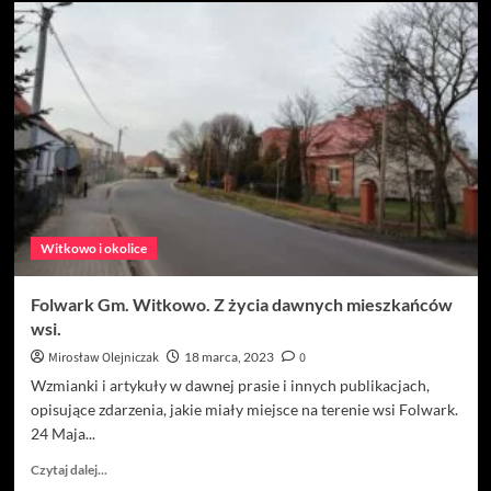
o
FOLWARK
GM.
WITKOWO.
DZIEJE
WSI
I
JEJ
MIESZKAŃCÓW.
Witkowo i okolice
Folwark Gm. Witkowo. Z życia dawnych mieszkańców
wsi.
Mirosław Olejniczak
18 marca, 2023
0
Wzmianki i artykuły w dawnej prasie i innych publikacjach,
opisujące zdarzenia, jakie miały miejsce na terenie wsi Folwark.
24 Maja...
Dowiedz
Czytaj dalej...
się