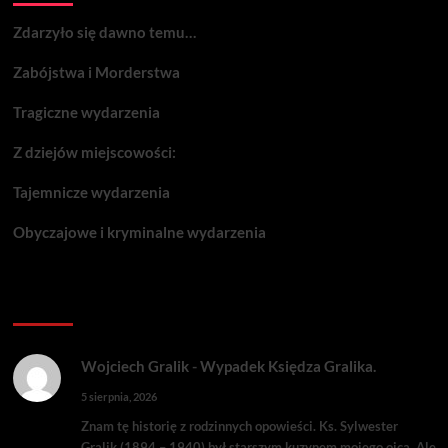
Zdarzyło się dawno temu…
Zabójstwa i Morderstwa
Tragiczne wydarzenia
Z dziejów miejscowości:
Tajemnicze wydarzenia
Obyczajowe i kryminalne wydarzenia
Komentarze:
Wojciech Gralik
-
Wypadek Księdza Gralika.
5 sierpnia, 2026
Znam tę historię z rodzinnych opowieści. Ks. Sylwester
Gralik (1894 – 1940) był starszym kuzynem mojego ojca. Ale