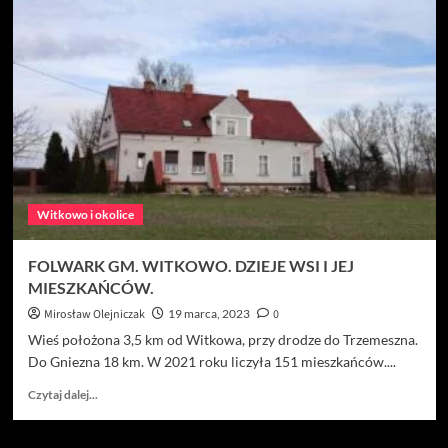
Piaski
Gm.
Witkowo.
Z
życia
dawnych
mieszkańców
wsi.
Witkowo i okolice
FOLWARK GM. WITKOWO. DZIEJE WSI I JEJ
MIESZKAŃCÓW.
Mirosław Olejniczak
19 marca, 2023
0
Wieś położona 3,5 km od Witkowa, przy drodze do Trzemeszna.
Do Gniezna 18 km. W 2021 roku liczyła 151 mieszkańców....
Dowiedz
Czytaj dalej...
się
więcej