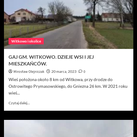
życia
dawnych
mieszkańców
wsi.
Witkowo i okolice
GAJ GM. WITKOWO. DZIEJE WSI I JEJ
MIESZKAŃCÓW.
Mirosław Olejniczak
20 marca, 2023
0
Wieś położona około 8 km od Witkowa, przy drodze do
Ostrowitego Prymasowskiego, do Gniezna 26 km. W 2021 roku
wieś...
Dowiedz
Czytaj dalej...
się
więcej
o
GAJ
GM.
WITKOWO.