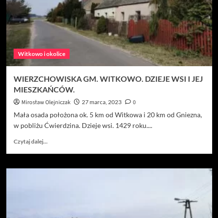
Witkowo i okolice
WIERZCHOWISKA GM. WITKOWO. DZIEJE WSI I JEJ
MIESZKAŃCÓW.
Mirosław Olejniczak
27 marca, 2023
0
Mała osada położona ok. 5 km od Witkowa i 20 km od Gniezna,
w pobliżu Ćwierdzina. Dzieje wsi. 1429 roku....
Dowiedz
Czytaj dalej...
się
więcej
o
WIERZCHOWISKA
GM.
WITKOWO.
DZIEJE
WSI