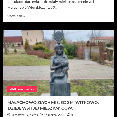
opisujące zdarzenia, jakie miały miejsce na terenie wsi
Małachowo Wierzbiczany. 30...
Dowiedz
Czytaj dalej...
się
więcej
o
Małachowo
Wierzbiczany
Gm.
Witkowo.
Z
życia
dawnych
mieszkańców
wsi.
Witkowo i okolice
MAŁACHOWO ZŁYCH MIEJSC GM. WITKOWO.
DZIEJE WSI I JEJ MIESZKAŃCÓW.
Mirosław Olejniczak
15 marca, 2023
0