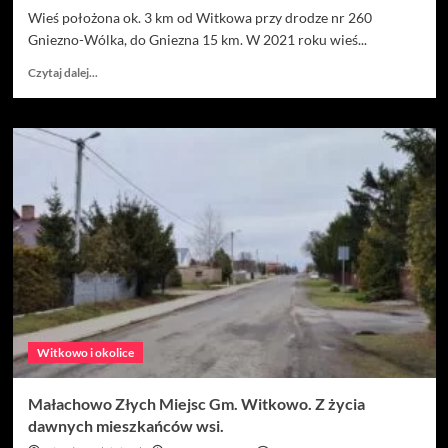
Wieś położona ok. 3 km od Witkowa przy drodze nr 260
Gniezno-Wólka, do Gniezna 15 km. W 2021 roku wieś...
Dowiedz
Czytaj dalej...
się
więcej
o
MAŁACHOWO
ZŁYCH
MIEJSC
GM.
WITKOWO.
DZIEJE
WSI
I
JEJ
MIESZKAŃCÓW.
Witkowo i okolice
Małachowo Złych Miejsc Gm. Witkowo. Z życia
dawnych mieszkańców wsi.