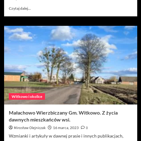
Dowiedz
Czytaj dalej...
się
więcej
o
MAŁACHOWO
WIERZBICZANY
GM.
WITKOWO.
DZIEJE
WSI
I
JEJ
MIESZKAŃCÓW.
Witkowo i okolice
Małachowo Wierzbiczany Gm. Witkowo. Z życia
dawnych mieszkańców wsi.
Mirosław Olejniczak
16 marca, 2023
0
Wzmianki i artykuły w dawnej prasie i innych publikacjach,