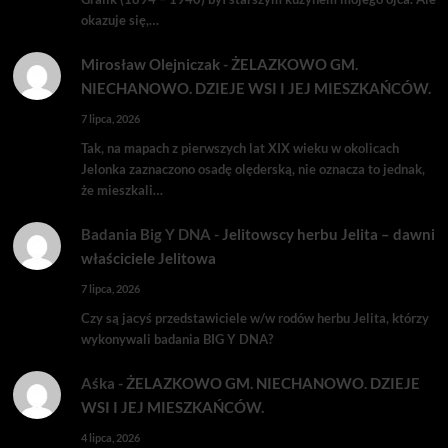
okazuje się,…
Mirosław Olejniczak
-
ŻELAZKOWO GM.
NIECHANOWO. DZIEJE WSI I JEJ MIESZKAŃCÓW.
7 lipca, 2026
Tak, na mapach z pierwszych lat XIX wieku w okolicach
Jelonka zaznaczono osadę olęderską, nie oznacza to jednak,
że mieszkali…
Badania Big Y DNA
-
Jelitowscy herbu Jelita – dawni
właściciele Jelitowa
7 lipca, 2026
Czy są jacyś przedstawiciele w/w rodów herbu Jelita, którzy
wykonywali badania BIG Y DNA?
Aśka
-
ŻELAZKOWO GM. NIECHANOWO. DZIEJE
WSI I JEJ MIESZKAŃCÓW.
4 lipca, 2026