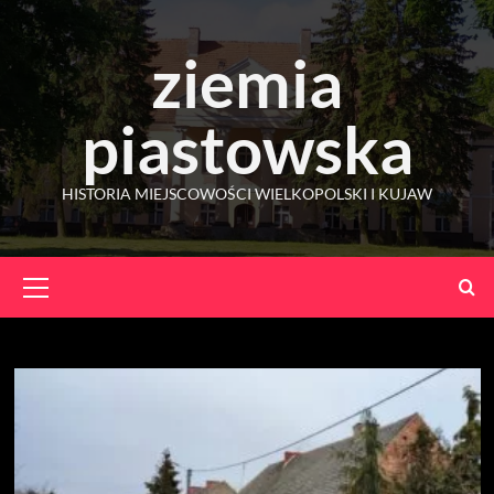
Skip
to
ziemia
content
piastowska
HISTORIA MIEJSCOWOŚCI WIELKOPOLSKI I KUJAW
Primary
Menu
Miesiąc:
marzec 2023