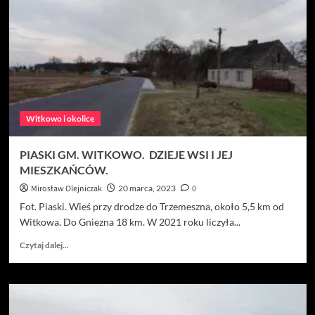
DZIEJE
WSI
I
JEJ
MIESZKAŃCÓW.
Witkowo i okolice
PIASKI GM. WITKOWO. DZIEJE WSI I JEJ
MIESZKAŃCÓW.
Mirosław Olejniczak
20 marca, 2023
0
Fot. Piaski. Wieś przy drodze do Trzemeszna, około 5,5 km od
Witkowa. Do Gniezna 18 km. W 2021 roku liczyła...
Dowiedz
Czytaj dalej...
się
więcej
o
PIASKI
GM.