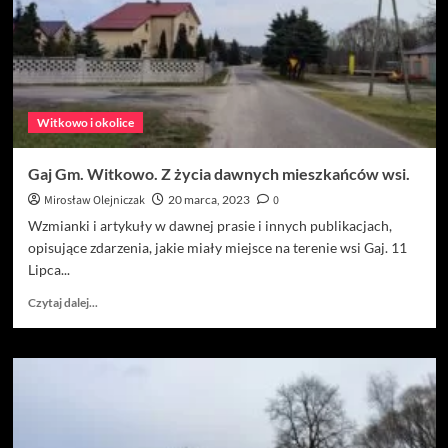
I
JEJ
MIESZKAŃCÓW.
Witkowo i okolice
Gaj Gm. Witkowo. Z życia dawnych mieszkańców wsi.
Mirosław Olejniczak
20 marca, 2023
0
Wzmianki i artykuły w dawnej prasie i innych publikacjach,
opisujące zdarzenia, jakie miały miejsce na terenie wsi Gaj. 11
Lipca...
Dowiedz
Czytaj dalej...
się
więcej
o
Gaj
Gm.
Witkowo.
Z