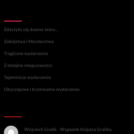
Wydarzenia:
Zdarzyło się dawno temu…
Zabójstwa i Morderstwa
Tragiczne wydarzenia
Z dziejów miejscowości:
Tajemnicze wydarzenia
Obyczajowe i kryminalne wydarzenia
Komentarze:
Wojciech Gralik
-
Wypadek Księdza Gralika.