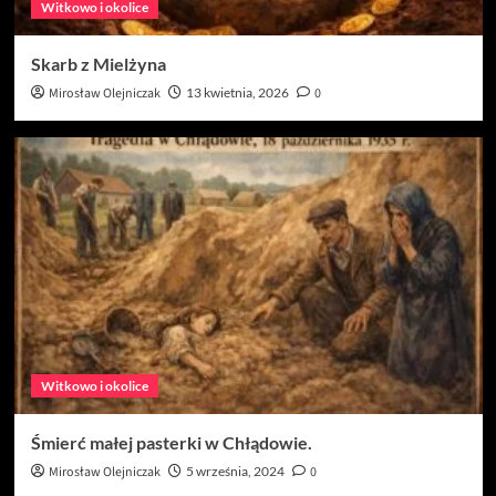
Witkowo i okolice
Skarb z Mielżyna
Mirosław Olejniczak
13 kwietnia, 2026
0
Witkowo i okolice
Śmierć małej pasterki w Chłądowie.
Mirosław Olejniczak
5 września, 2024
0