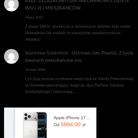
Aśka
-
ŻELAZKOWO GM. NIECHANOWO. DZIEJE
WSI I JEJ MIESZKAŃCÓW.
4 lipca, 2026
Z mapy 1803r. wynika,że w dzisiejszym Jelonku była osada
Holendrów.Jak znaleźć to starożytne cmentarzysko w
Jelonku?
Stanisław Szadziński
-
Ostrowo. Gm. Powidz. Z życia
dawnych mieszkańców wsi.
13 maja, 2026
Czy zyją jeszcze uczniowie mego ojca ze Szkoły Powszechnej
w Ostrowie pamietający mego śp. ojca Stefana Juliusza
Szadzińskiego? Jakie mają…
Apple iPhone 17 Pro Max 256GB Srebrny
5994,00
Od
zł