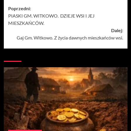
Zobacz
Poprzedni:
PIASKI GM. WITKOWO. DZIEJE WSI I JEJ
wpisy
MIESZKAŃCÓW.
Dalej:
Gaj Gm. Witkowo. Z życia dawnych mieszkańców wsi.