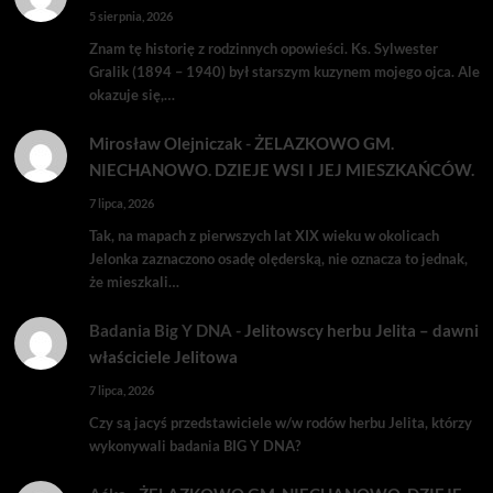
5 sierpnia, 2026
Znam tę historię z rodzinnych opowieści. Ks. Sylwester
Gralik (1894 – 1940) był starszym kuzynem mojego ojca. Ale
okazuje się,…
Mirosław Olejniczak
-
ŻELAZKOWO GM.
NIECHANOWO. DZIEJE WSI I JEJ MIESZKAŃCÓW.
7 lipca, 2026
Tak, na mapach z pierwszych lat XIX wieku w okolicach
Jelonka zaznaczono osadę olęderską, nie oznacza to jednak,
że mieszkali…
Badania Big Y DNA
-
Jelitowscy herbu Jelita – dawni
właściciele Jelitowa
7 lipca, 2026
Czy są jacyś przedstawiciele w/w rodów herbu Jelita, którzy
wykonywali badania BIG Y DNA?