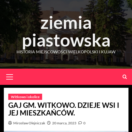
Skip
to
ziemia
content
piastowska
HISTORIA MIEJSCOWOŚCI WIELKOPOLSKI I KUJAW
Primary
Menu
Witkowo i okolice
GAJ GM. WITKOWO. DZIEJE WSI I
JEJ MIESZKAŃCÓW.
Mirosław Olejniczak
20 marca, 2023
0