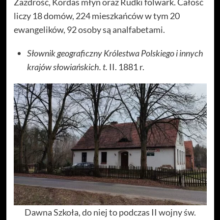
Zazdrość, Kordas młyn oraz Rudki folwark. Całość
liczy 18 domów, 224 mieszkańców w tym 20
ewangelików, 92 osoby są analfabetami.
Słownik geograficzny Królestwa Polskiego i innych
krajów słowiańskich. t.
II. 1881 r.
Dawna Szkoła, do niej to podczas II wojny św.