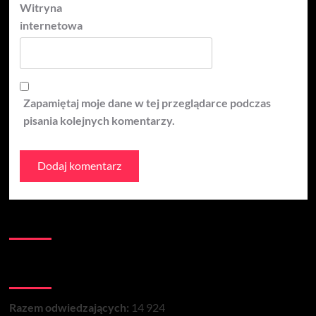
Witryna
internetowa
Zapamiętaj moje dane w tej przeglądarce podczas
pisania kolejnych komentarzy.
Kontakt:
Łączna liczba wizyt na stronie:
Razem odwiedzających:
14 924