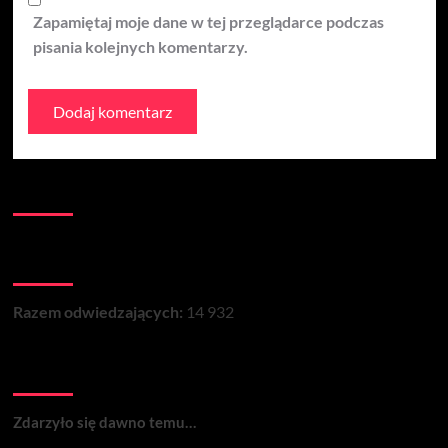
Zapamiętaj moje dane w tej przeglądarce podczas
pisania kolejnych komentarzy.
Kontakt:
Łączna liczba wizyt na stronie:
Razem odwiedzających:
14 932
Wydarzenia:
Zdarzyło się dawno temu…