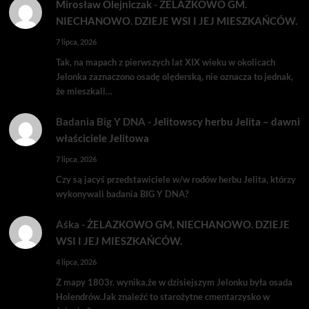
Mirosław Olejniczak
-
ŻELAZKOWO GM.
NIECHANOWO. DZIEJE WSI I JEJ MIESZKAŃCÓW.
7 lipca, 2026
Tak, na mapach z pierwszych lat XIX wieku w okolicach
Jelonka zaznaczono osadę olęderską, nie oznacza to jednak,
że mieszkali…
Badania Big Y DNA
-
Jelitowscy herbu Jelita – dawni
właściciele Jelitowa
7 lipca, 2026
Czy są jacyś przedstawiciele w/w rodów herbu Jelita, którzy
wykonywali badania BIG Y DNA?
Aśka
-
ŻELAZKOWO GM. NIECHANOWO. DZIEJE
WSI I JEJ MIESZKAŃCÓW.
4 lipca, 2026
Z mapy 1803r. wynika,że w dzisiejszym Jelonku była osada
Holendrów.Jak znaleźć to starożytne cmentarzysko w