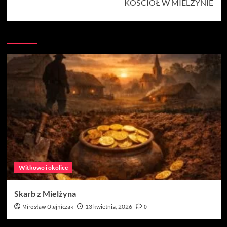
KOŚCIÓŁ W MIELŻYNIE
Witkowo i okolice
Skarb z Mielżyna
Mirosław Olejniczak
13 kwietnia, 2026
0