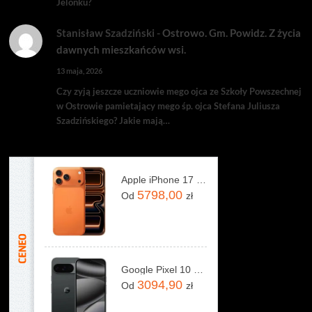
Jelonku?
Stanisław Szadziński
-
Ostrowo. Gm. Powidz. Z życia
dawnych mieszkańców wsi.
13 maja, 2026
Czy zyją jeszcze uczniowie mego ojca ze Szkoły Powszechnej
w Ostrowie pamietający mego śp. ojca Stefana Juliusza
Szadzińskiego? Jakie mają…
Apple iPhone 17 Pro Max 256GB Kosmiczny pomarańcz
5798,00
Od
zł
Google Pixel 10 Pro 5G 16/128GB Obsydian
3094,90
Od
zł