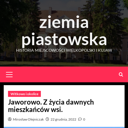
Skip
to
ziemia
content
piastowska
HISTORIA MIEJSCOWOŚCI WIELKOPOLSKI I KUJAW
Primary
Menu
Witkowo i okolice
Jaworowo. Z życia dawnych
mieszkańców wsi.
Mirosław Olejniczak
22 grudnia, 2022
0