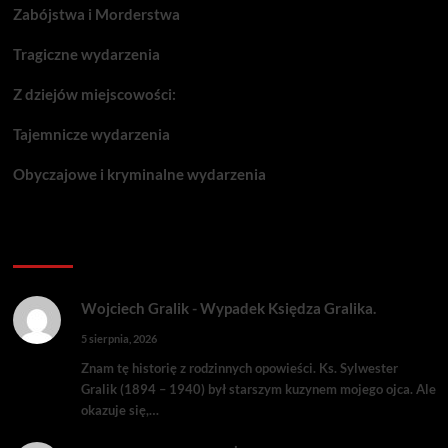
Zabójstwa i Morderstwa
Tragiczne wydarzenia
Z dziejów miejscowości:
Tajemnicze wydarzenia
Obyczajowe i kryminalne wydarzenia
Komentarze:
Wojciech Gralik
-
Wypadek Księdza Gralika.
5 sierpnia, 2026
Znam tę historię z rodzinnych opowieści. Ks. Sylwester
Gralik (1894 – 1940) był starszym kuzynem mojego ojca. Ale
okazuje się,…