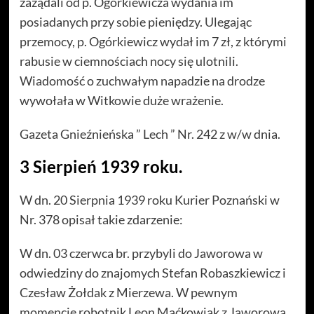
zażądali od p. Ogórkiewicza wydania im
posiadanych przy sobie pieniędzy. Ulegając
przemocy, p. Ogórkiewicz wydał im 7 zł, z którymi
rabusie w ciemnościach nocy się ulotnili.
Wiadomość o zuchwałym napadzie na drodze
wywołała w Witkowie duże wrażenie.
Gazeta Gnieźnieńska ” Lech ” Nr. 242 z w/w dnia.
3 Sierpień 1939 roku.
W dn. 20 Sierpnia 1939 roku Kurier Poznański w
Nr. 378 opisał takie zdarzenie:
W dn. 03 czerwca br. przybyli do Jaworowa w
odwiedziny do znajomych Stefan Robaszkiewicz i
Czesław Żołdak z Mierzewa. W pewnym
momencie robotnik Leon Maćkowiak z Jaworowa