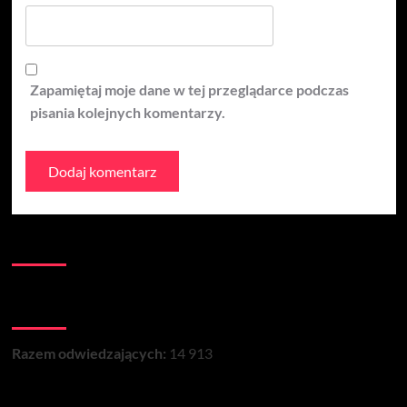
Zapamiętaj moje dane w tej przeglądarce podczas
pisania kolejnych komentarzy.
Kontakt:
Łączna liczba wizyt na stronie:
Razem odwiedzających:
14 913