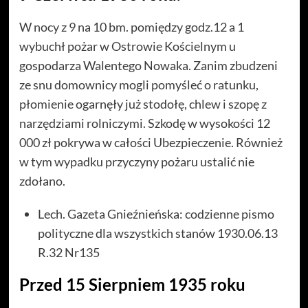
W nocy z 9 na 10 bm. pomiędzy godz.12 a 1
wybuchł pożar w Ostrowie Kościelnym u
gospodarza Walentego Nowaka. Zanim zbudzeni
ze snu domownicy mogli pomyśleć o ratunku,
płomienie ogarnęły już stodołę, chlew i szopę z
narzędziami rolniczymi. Szkodę w wysokości 12
000 zł pokrywa w całości Ubezpieczenie. Również
w tym wypadku przyczyny pożaru ustalić nie
zdołano.
Lech. Gazeta Gnieźnieńska: codzienne pismo
polityczne dla wszystkich stanów 1930.06.13
R.32 Nr135
Przed 15 Sierpniem 1935 roku