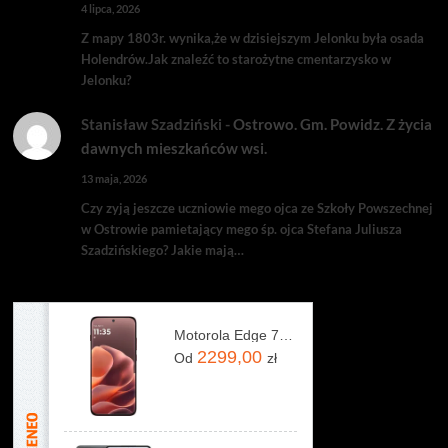
4 lipca, 2026
Z mapy 1803r. wynika,że w dzisiejszym Jelonku była osada
Holendrów.Jak znaleźć to starożytne cmentarzysko w
Jelonku?
Stanisław Szadziński
-
Ostrowo. Gm. Powidz. Z życia
dawnych mieszkańców wsi.
13 maja, 2026
Czy zyją jeszcze uczniowie mego ojca ze Szkoły Powszechnej
w Ostrowie pamietający mego śp. ojca Stefana Juliusza
Szadzińskiego? Jakie mają…
Motorola Edge 70 Pro 8/256GB Bordowy
2299,00
Od
zł