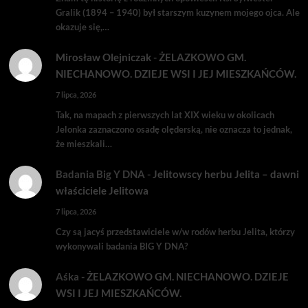
Gralik (1894 – 1940) był starszym kuzynem mojego ojca. Ale
okazuje się,…
Mirosław Olejniczak
-
ŻELAZKOWO GM.
NIECHANOWO. DZIEJE WSI I JEJ MIESZKAŃCÓW.
7 lipca, 2026
Tak, na mapach z pierwszych lat XIX wieku w okolicach
Jelonka zaznaczono osadę olęderską, nie oznacza to jednak,
że mieszkali…
Badania Big Y DNA
-
Jelitowscy herbu Jelita – dawni
właściciele Jelitowa
7 lipca, 2026
Czy są jacyś przedstawiciele w/w rodów herbu Jelita, którzy
wykonywali badania BIG Y DNA?
Aśka
-
ŻELAZKOWO GM. NIECHANOWO. DZIEJE
WSI I JEJ MIESZKAŃCÓW.