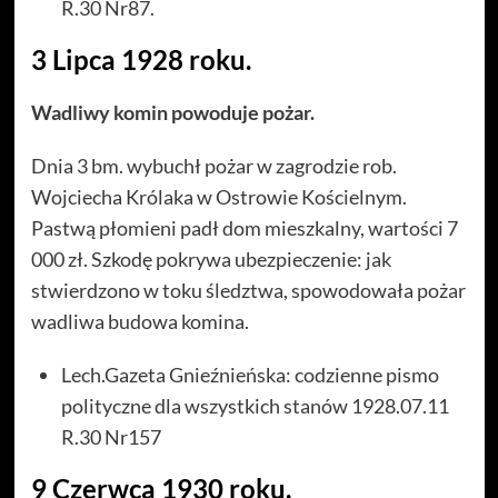
R.30 Nr87.
3 Lipca 1928 roku.
Wadliwy komin powoduje pożar.
Dnia 3 bm. wybuchł pożar w zagrodzie rob.
Wojciecha Królaka w Ostrowie Kościelnym.
Pastwą płomieni padł dom mieszkalny, wartości 7
000 zł. Szkodę pokrywa ubezpieczenie: jak
stwierdzono w toku śledztwa, spowodowała pożar
wadliwa budowa komina.
Lech.Gazeta Gnieźnieńska: codzienne pismo
polityczne dla wszystkich stanów 1928.07.11
R.30 Nr157
9 Czerwca 1930 roku.