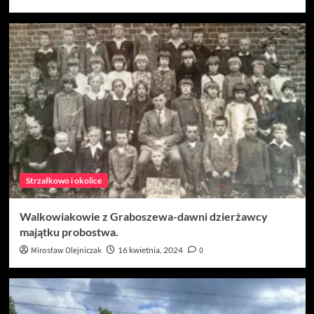
Strzałkowo i okolice
Walkowiakowie z Graboszewa-dawni dzierżawcy
majątku probostwa.
Mirosław Olejniczak
16 kwietnia, 2024
0