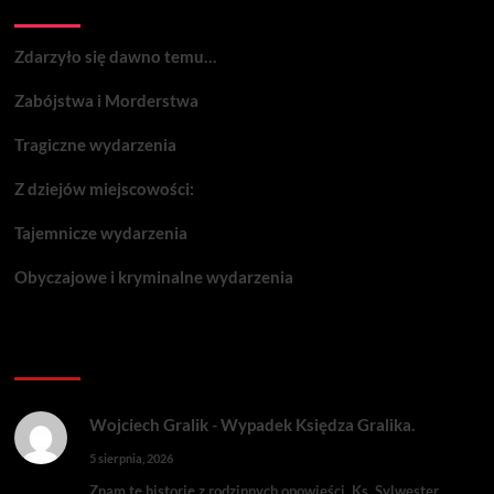
Wydarzenia:
Zdarzyło się dawno temu…
Zabójstwa i Morderstwa
Tragiczne wydarzenia
Z dziejów miejscowości:
Tajemnicze wydarzenia
Obyczajowe i kryminalne wydarzenia
Komentarze:
Wojciech Gralik
-
Wypadek Księdza Gralika.
5 sierpnia, 2026
Znam tę historię z rodzinnych opowieści. Ks. Sylwester