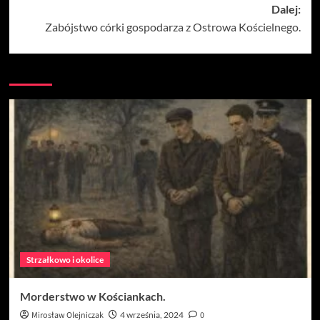
Dalej:
Zabójstwo córki gospodarza z Ostrowa Kościelnego.
Strzałkowo i okolice
Morderstwo w Kościankach.
Mirosław Olejniczak
4 września, 2024
0