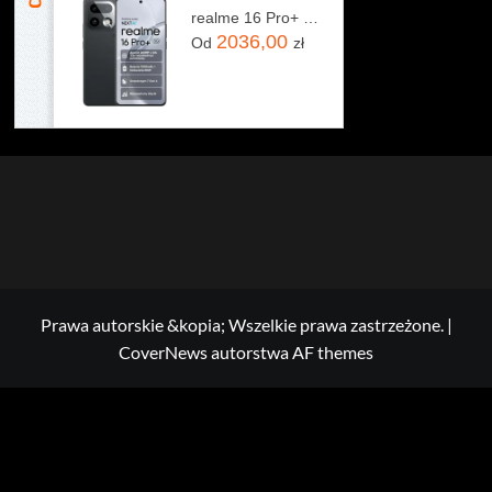
realme 16 Pro+ 5G 12/512GB Szary
2036,00
Od
zł
Prawa autorskie &kopia; Wszelkie prawa zastrzeżone.
|
CoverNews
autorstwa AF themes