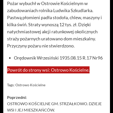
Pożar wybuchł w Ostrowie Kościelnym w
zabudowaniach rolnika Ludwika Szkudlarka.
Pastwą płomieni padła stodoła, chlew, maszyny i
kilka świń. Straty wynoszą 12 tys. zł. Dzięki
natychmiastowej akcji ratunkowej okolicznych
straży pożarnych uratowano dom mieszkalny.
Przyczyny pożaru nie stwierdzono.
Orędownik Wrzesiński 1935.08.15 R.17 Nr96
Powrót do strony wsi: Ostrowo Kościelne.
Tags:
Ostrowo Kościelne
Zobacz
Poprzedni:
OSTROWO KOŚCIELNE GM. STRZAŁKOWO. DZIEJE
wpisy
WSI I JEJ MIESZKAŃCÓW.