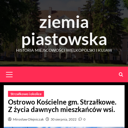
Skip
to
ziemia
content
piastowska
HISTORIA MIEJSCOWOŚCI WIELKOPOLSKI I KUJAW
Primary
Menu
Strzałkowo i okolice
Ostrowo Kościelne gm. Strzałkowe.
Z życia dawnych mieszkańców wsi.
Mirosław Olejniczak
30 sierpnia, 2022
0