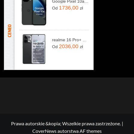
Google Pixel 10a 5G 8/128GB Obsydian
1736,00
Od
zł
realme 16 Pro+ 5G 12/512GB Szary
2036,00
Od
zł
Prawa autorskie &kopia; Wszelkie prawa zastrzeżone.
|
CoverNews
autorstwa AF themes