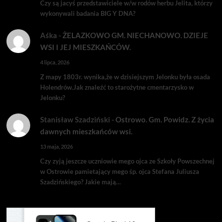
Czy są jacyś przedstawiciele w/w rodów herbu Jelita, którzy
wykonywali badania BIG Y DNA?
Aśka
-
ŻELAZKOWO GM. NIECHANOWO. DZIEJE
WSI I JEJ MIESZKAŃCÓW.
4 lipca, 2026
Z mapy 1803r. wynika,że w dzisiejszym Jelonku była osada
Holendrów.Jak znaleźć to starożytne cmentarzysko w
Jelonku?
Stanisław Szadziński
-
Ostrowo. Gm. Powidz. Z życia
dawnych mieszkańców wsi.
13 maja, 2026
Czy zyją jeszcze uczniowie mego ojca ze Szkoły Powszechnej
w Ostrowie pamietający mego śp. ojca Stefana Juliusza
Szadzińskiego? Jakie mają…