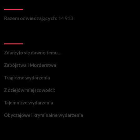
Łączna liczba wizyt na stronie:
dzierżawcy
majątku
probostwa.
Razem odwiedzających:
14 913
Wydarzenia:
Zdarzyło się dawno temu…
Zabójstwa i Morderstwa
Tragiczne wydarzenia
Z dziejów miejscowości:
Tajemnicze wydarzenia
Obyczajowe i kryminalne wydarzenia
Komentarze: