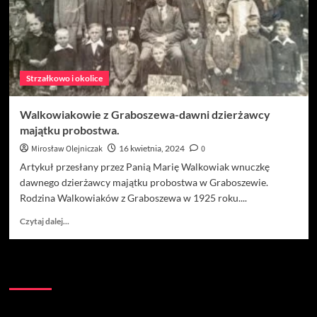
Strzałkowo i okolice
Walkowiakowie z Graboszewa-dawni dzierżawcy
majątku probostwa.
Mirosław Olejniczak
16 kwietnia, 2024
0
Artykuł przesłany przez Panią Marię Walkowiak wnuczkę
dawnego dzierżawcy majątku probostwa w Graboszewie.
Rodzina Walkowiaków z Graboszewa w 1925 roku....
Dowiedz
Czytaj dalej...
się
więcej
o
Kontakt:
Walkowiakowie
z
Graboszewa-
dawni