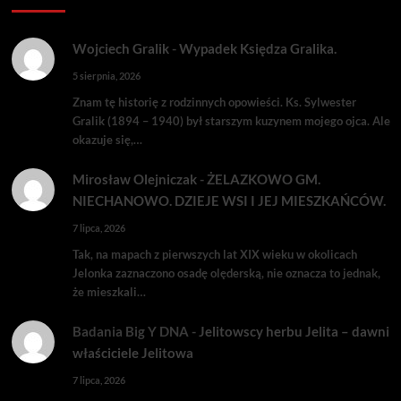
Wojciech Gralik
-
Wypadek Księdza Gralika.
5 sierpnia, 2026
Znam tę historię z rodzinnych opowieści. Ks. Sylwester
Gralik (1894 – 1940) był starszym kuzynem mojego ojca. Ale
okazuje się,…
Mirosław Olejniczak
-
ŻELAZKOWO GM.
NIECHANOWO. DZIEJE WSI I JEJ MIESZKAŃCÓW.
7 lipca, 2026
Tak, na mapach z pierwszych lat XIX wieku w okolicach
Jelonka zaznaczono osadę olęderską, nie oznacza to jednak,
że mieszkali…
Badania Big Y DNA
-
Jelitowscy herbu Jelita – dawni
właściciele Jelitowa
7 lipca, 2026