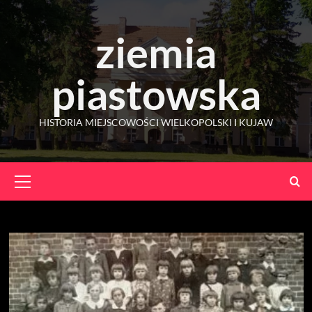
Skip
to
ziemia
content
piastowska
HISTORIA MIEJSCOWOŚCI WIELKOPOLSKI I KUJAW
Primary
Menu
Miesiąc:
kwiecień 2024