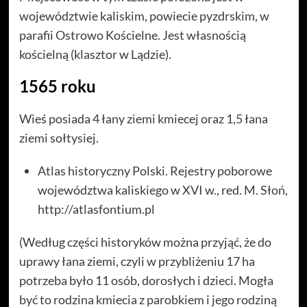
województwie kaliskim, powiecie pyzdrskim, w
parafii Ostrowo Kościelne. Jest własnością
kościelną (klasztor w Lądzie).
1565 roku
Wieś posiada 4 łany ziemi kmiecej oraz 1,5 łana
ziemi sołtysiej.
Atlas historyczny Polski. Rejestry poborowe
województwa kaliskiego w XVI w., red. M. Słoń,
http://atlasfontium.pl
(Według części historyków można przyjąć, że do
uprawy łana ziemi, czyli w przybliżeniu 17 ha
potrzeba było 11 osób, dorosłych i dzieci. Mogła
być to rodzina kmiecia z parobkiem i jego rodziną