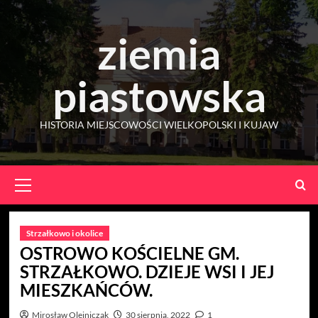
Skip
to
ziemia
content
piastowska
HISTORIA MIEJSCOWOŚCI WIELKOPOLSKI I KUJAW
Primary
Menu
Strzałkowo i okolice
OSTROWO KOŚCIELNE GM.
STRZAŁKOWO. DZIEJE WSI I JEJ
MIESZKAŃCÓW.
Mirosław Olejniczak
30 sierpnia, 2022
1