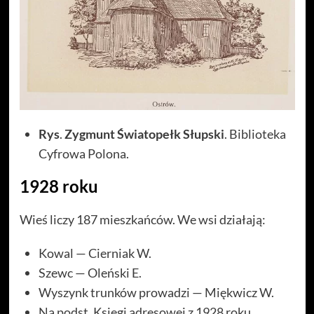
Rys
.
Zygmunt Światopełk Słupski
. Biblioteka
Cyfrowa Polona.
1928 roku
Wieś liczy 187 mieszkańców. We wsi działają:
Kowal — Cierniak W.
Szewc — Oleński E.
Wyszynk trunków prowadzi — Miękwicz W.
Na podst. Księgi adresowej z 1928 roku.