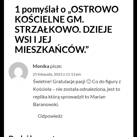
1 pomyślał o „
OSTROWO
KOŚCIELNE GM.
STRZAŁKOWO. DZIEJE
WSI I JEJ
MIESZKAŃCÓW.
”
Monika
pisze:
25 listopada, 2022 o 11:13 pm
Świetne! Gratulacje pasji 🙂 Co do figury z
Kościoła – nie została odnaleziona, jest to
replika którą sprowadził ks Marian
Baranowski.
Odpowiedz