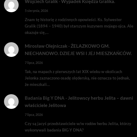
Wojciech Gralik
-
Wypadek Księdza Gralika.
5 sierpnia, 2026
Znam tę historię z rodzinnych opowieści. Ks. Sylwester
Gralik (1894 – 1940) był starszym kuzynem mojego ojca. Ale
okazuje się,…
Mirosław Olejniczak
-
ŻELAZKOWO GM.
NIECHANOWO. DZIEJE WSI I JEJ MIESZKAŃCÓW.
7 lipca, 2026
Tak, na mapach z pierwszych lat XIX wieku w okolicach
Jelonka zaznaczono osadę olęderską, nie oznacza to jednak,
że mieszkali…
Badania Big Y DNA
-
Jelitowscy herbu Jelita – dawni
właściciele Jelitowa
7 lipca, 2026
Czy są jacyś przedstawiciele w/w rodów herbu Jelita, którzy
wykonywali badania BIG Y DNA?