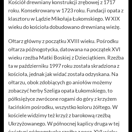
Kościół drewniany konstrukcji zrębowej z 1717
roku. Konsekrowany w 1723 roku. Fundacji opata z
klasztoru w Lądzie Mikołaja Łukomskiego. W XIX
wieku do kościoła dobudowano drewnianą wieżę.
Ołtarz główny z początku XVIII wieku. Pośrodku
ołtarza późnogotycka, datowana na początek XVI
wieku rzeźba Matki Boskiej z Dzieciątkiem. Rzeźba
ta w październiku 1997 roku została skradziona z
kościoła, jednak jak widać została odzyskana. Na
ołtarzu, obok zdobiących go aniołów możemy
zobaczyć herby Szeliga opata Łukomskiego, to
półksiężyce zwrócone rogami do góry z krzyżem
łacińskim pośrodku, wszystko koloru żółtego. W
kościele widzimy też krzyż z barokową rzeźbą
Ukrzyżowanego. W północnej kaplicy druga w tej
świątyni późnogotycka rzeźba z pocz. XVI wieku