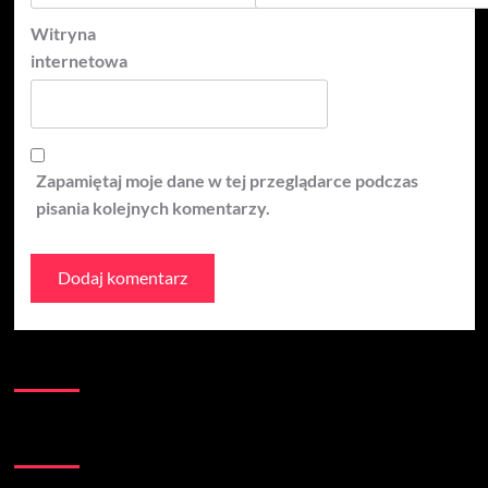
Witryna
internetowa
Zapamiętaj moje dane w tej przeglądarce podczas
pisania kolejnych komentarzy.
Kontakt:
Łączna liczba wizyt na stronie: