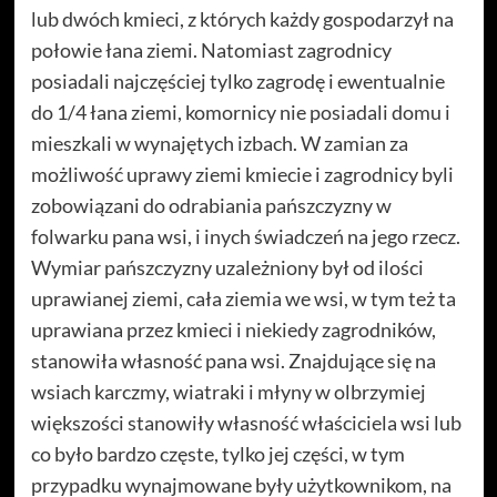
lub dwóch kmieci, z których każdy gospodarzył na
połowie łana ziemi. Natomiast zagrodnicy
posiadali najczęściej tylko zagrodę i ewentualnie
do 1/4 łana ziemi, komornicy nie posiadali domu i
mieszkali w wynajętych izbach. W zamian za
możliwość uprawy ziemi kmiecie i zagrodnicy byli
zobowiązani do odrabiania pańszczyzny w
folwarku pana wsi, i inych świadczeń na jego rzecz.
Wymiar pańszczyzny uzależniony był od ilości
uprawianej ziemi, cała ziemia we wsi, w tym też ta
uprawiana przez kmieci i niekiedy zagrodników,
stanowiła własność pana wsi. Znajdujące się na
wsiach karczmy, wiatraki i młyny w olbrzymiej
większości stanowiły własność właściciela wsi lub
co było bardzo częste, tylko jej części, w tym
przypadku wynajmowane były użytkownikom, na