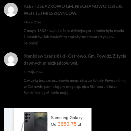
Aśka
-
ŻELAZKOWO GM. NIECHANOWO. DZIEJE
WSI I JEJ MIESZKAŃCÓW.
4 lipca, 2026
Z mapy 1803r. wynika,że w dzisiejszym Jelonku była osada
Holendrów.Jak znaleźć to starożytne cmentarzysko w
Jelonku?
Stanisław Szadziński
-
Ostrowo. Gm. Powidz. Z życia
dawnych mieszkańców wsi.
13 maja, 2026
Czy zyją jeszcze uczniowie mego ojca ze Szkoły Powszechnej
w Ostrowie pamietający mego śp. ojca Stefana Juliusza
Szadzińskiego? Jakie mają…
Samsung Galaxy S25 Ultra SM-S938 12/256GB Tytanowy Czarny
3650,75
Od
zł