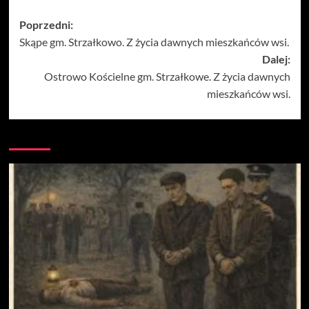
Zobacz
Poprzedni:
Skąpe gm. Strzałkowo. Z życia dawnych mieszkańców wsi.
wpisy
Dalej:
Ostrowo Kościelne gm. Strzałkowe. Z życia dawnych
mieszkańców wsi.