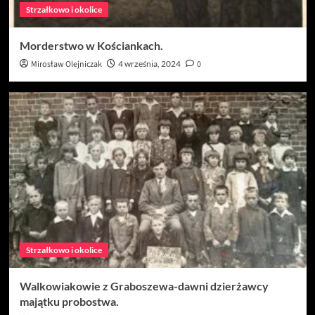
Strzałkowo i okolice
Morderstwo w Kościankach.
Mirosław Olejniczak
4 września, 2024
0
Strzałkowo i okolice
Walkowiakowie z Graboszewa-dawni dzierżawcy
majątku probostwa.