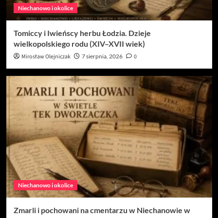
Niechanowo i okolice
Tomiccy i Iwieńscy herbu Łodzia. Dzieje
wielkopolskiego rodu (XIV–XVII wiek)
Mirosław Olejniczak
7 sierpnia, 2026
0
Niechanowo i okolice
Zmarli i pochowani na cmentarzu w Niechanowie w