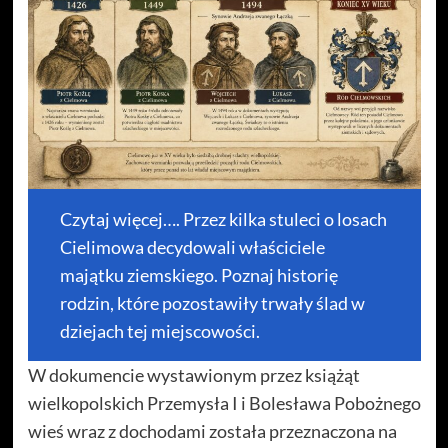
Czytaj więcej…. Przez kilka stuleci o losach
Cielimowa decydowali właściciele
majątku ziemskiego. Poznaj historię
rodzin, które pozostawiły trwały ślad w
dziejach tej miejscowości.
W dokumencie wystawionym przez książąt
wielkopolskich Przemysła I i Bolesława Pobożnego
wieś wraz z dochodami została przeznaczona na