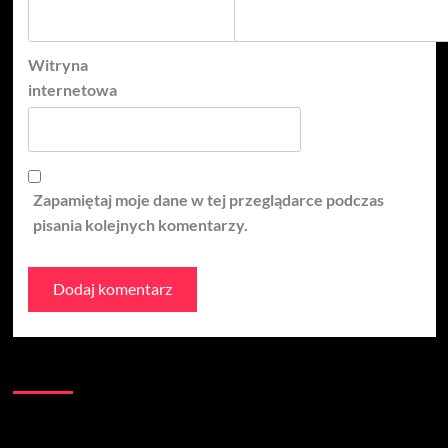
Witryna
internetowa
Zapamiętaj moje dane w tej przeglądarce podczas
pisania kolejnych komentarzy.
Kontakt:
Łączna liczba wizyt na stronie: