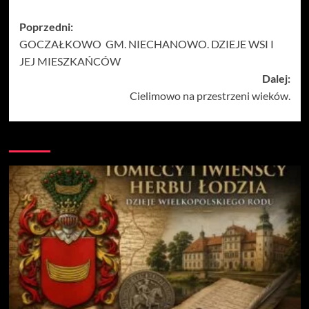
Zobacz
Poprzedni:
GOCZAŁKOWO GM. NIECHANOWO. DZIEJE WSI I
wpisy
JEJ MIESZKAŃCÓW
Dalej:
Cielimowo na przestrzeni wieków.