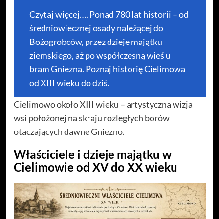
Czytaj więcej…. Ponad 780 lat historii – od
średniowiecznej osady należącej do
Bożogrobców, przez dzieje majątku
ziemskiego, aż po współczesną wieś u
bram Gniezna. Poznaj historię Cielimowa
od XIII wieku do dziś.
Cielimowo około XIII wieku – artystyczna wizja
wsi położonej na skraju rozległych borów
otaczających dawne Gniezno.
Właściciele i dzieje majątku w
Cielimowie od XV do XX wieku