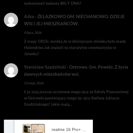
wykonywali badania BIG Y DNA?
Aśka
-
ŻELAZKOWO GM. NIECHANOWO. DZIEJE
WSI I JEJ MIESZKAŃCÓW.
4 lipca, 2026
Z mapy 1803r. wynika,że w dzisiejszym Jelonku była osada
Holendrów.Jak znaleźć to starożytne cmentarzysko w
Jelonku?
Stanisław Szadziński
-
Ostrowo. Gm. Powidz. Z życia
dawnych mieszkańców wsi.
13 maja, 2026
Czy zyją jeszcze uczniowie mego ojca ze Szkoły Powszechnej
w Ostrowie pamietający mego śp. ojca Stefana Juliusza
Szadzińskiego? Jakie mają…
realme 16 Pro+ 5G 12/512GB Złoty