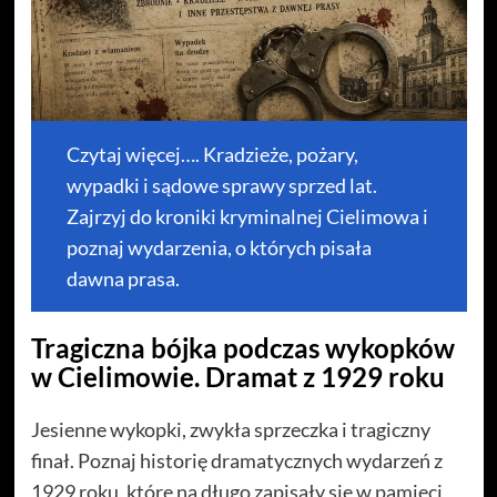
Czytaj więcej…. Kradzieże, pożary,
wypadki i sądowe sprawy sprzed lat.
Zajrzyj do kroniki kryminalnej Cielimowa i
poznaj wydarzenia, o których pisała
dawna prasa.
Tragiczna bójka podczas wykopków
w Cielimowie. Dramat z 1929 roku
Jesienne wykopki, zwykła sprzeczka i tragiczny
finał. Poznaj historię dramatycznych wydarzeń z
1929 roku, które na długo zapisały się w pamięci