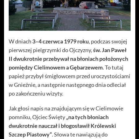
W dniach
3–4 czerwca 1979 roku
, podczas swojej
pierwszej pielgrzymki do Ojczyzny,
św. Jan Paweł
II dwukrotnie przebywał na błoniach położonych
pomiędzy Cielimowem a Gębarzewem
. To tutaj
papież przybył śmigłowcem przed uroczystościami
w Gnieźnie, a następnie następnego dnia odleciał
po zakończeniu wizyty.
Jak głosi napis na znajdującym się w Cielimowie
pomniku, Ojciec Święty
„na tych błoniach
dwukrotnie nauczał i błogosławił Królewski
Szczep Piastowy”
. Słowa te nawiązują do