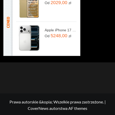
2029,00
Od
zł
Apple iPhone 17 Pro 256GB Srebrny
5248,00
Od
zł
Prawa autorskie &kopia; Wszelkie prawa zastrzeżone.
|
CoverNews
autorstwa AF themes