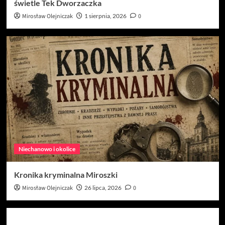
świetle Tek Dworzaczka
Mirosław Olejniczak
1 sierpnia, 2026
0
Niechanowo i okolice
Kronika kryminalna Miroszki
Mirosław Olejniczak
26 lipca, 2026
0