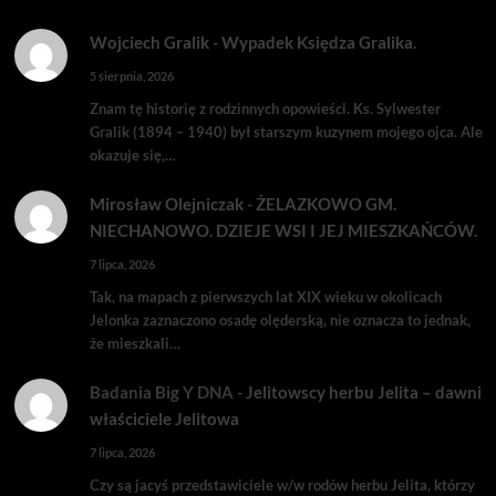
Wojciech Gralik
-
Wypadek Księdza Gralika.
5 sierpnia, 2026
Znam tę historię z rodzinnych opowieści. Ks. Sylwester
Gralik (1894 – 1940) był starszym kuzynem mojego ojca. Ale
okazuje się,…
Mirosław Olejniczak
-
ŻELAZKOWO GM.
NIECHANOWO. DZIEJE WSI I JEJ MIESZKAŃCÓW.
7 lipca, 2026
Tak, na mapach z pierwszych lat XIX wieku w okolicach
Jelonka zaznaczono osadę olęderską, nie oznacza to jednak,
że mieszkali…
Badania Big Y DNA
-
Jelitowscy herbu Jelita – dawni
właściciele Jelitowa
7 lipca, 2026
Czy są jacyś przedstawiciele w/w rodów herbu Jelita, którzy