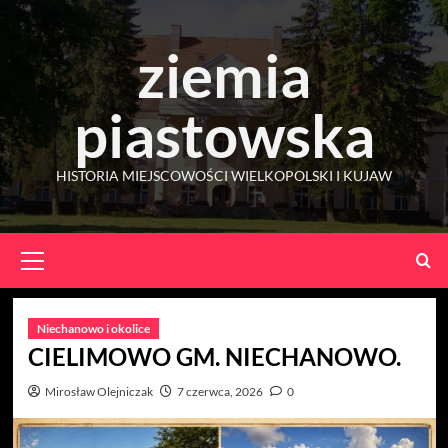
Skip
to
ziemia
content
piastowska
HISTORIA MIEJSCOWOŚCI WIELKOPOLSKI I KUJAW
Primary
Menu
Niechanowo i okolice
CIELIMOWO GM. NIECHANOWO.
Mirosław Olejniczak
7 czerwca, 2026
0