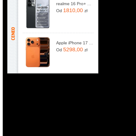
realme 16 Pro+ 5G 12/512GB Szary
1810,00
Od
zł
Apple iPhone 17 Pro 256GB Kosmiczny pomarańcz
5298,00
Od
zł