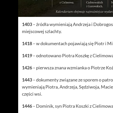
1403
– źródła wymieniają Andrzeja i Dobrogost
miejscowej szlachty.
1418
– w dokumentach pojawiają się Piotr i Mi
1419
– odnotowano Piotra Koszkę z Cielimowa
1426
– pierwsza znana wzmianka o Piotrze Koź
1443
– dokumenty związane ze sporem o patr
wymieniają Piotra, Andrzeja, Sędziwoja, Maciej
części wsi.
1446
– Dominik, syn Piotra Koszki z Cielimow