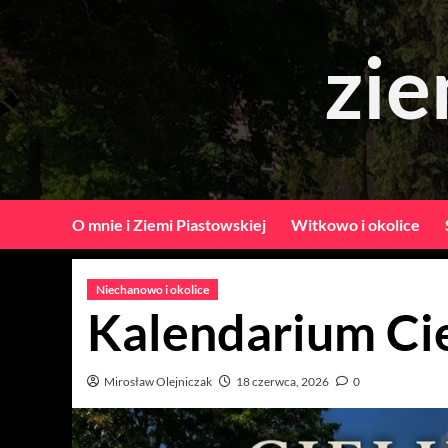
Skip
to
zie
content
O mnie i Ziemi Piastowskiej
Witkowo i okolice
Niechanowo i okolice
Kalendarium Ci
Mirosław Olejniczak
18 czerwca, 2026
0