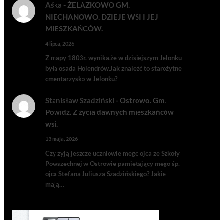
Aśka
-
ŻELAZKOWO GM.
NIECHANOWO. DZIEJE WSI I JEJ
MIESZKAŃCÓW.
4 lipca, 2026
Z mapy 1803r. wynika,że w dzisiejszym Jelonku
była osada Holendrów.Jak znaleźć to starożytne
cmentarzysko w Jelonku?
Stanisław Szadziński
-
Ostrowo. Gm.
Powidz. Z życia dawnych mieszkańców
wsi.
13 maja, 2026
Czy zyją jeszcze uczniowie mego ojca ze Szkoły
Powszechnej w Ostrowie pamietający mego śp.
ojca Stefana Juliusza Szadzińskiego? Jakie
mają…