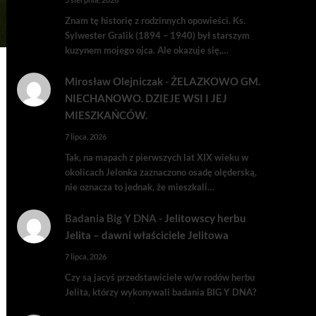
Znam tę historię z rodzinnych opowieści. Ks.
Sylwester Gralik (1894 – 1940) był starszym
kuzynem mojego ojca. Ale okazuje się,…
Mirosław Olejniczak
-
ŻELAZKOWO GM.
NIECHANOWO. DZIEJE WSI I JEJ
MIESZKAŃCÓW.
7 lipca, 2026
Tak, na mapach z pierwszych lat XIX wieku w
okolicach Jelonka zaznaczono osadę olęderską,
nie oznacza to jednak, że mieszkali…
Badania Big Y DNA
-
Jelitowscy herbu
Jelita – dawni właściciele Jelitowa
7 lipca, 2026
Czy są jacyś przedstawiciele w/w rodów herbu
Jelita, którzy wykonywali badania BIG Y DNA?