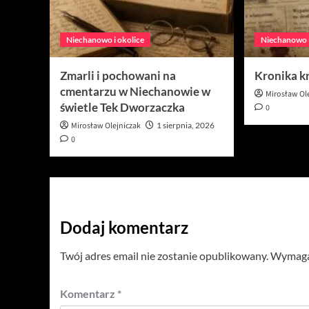
Niechanowo i okolice
Niechanowo i
Zmarli i pochowani na
Kronika k
cmentarzu w Niechanowie w
Mirosław Ol
świetle Tek Dworzaczka
0
Mirosław Olejniczak
1 sierpnia, 2026
0
Dodaj komentarz
Twój adres email nie zostanie opublikowany.
Wymagan
Komentarz
*