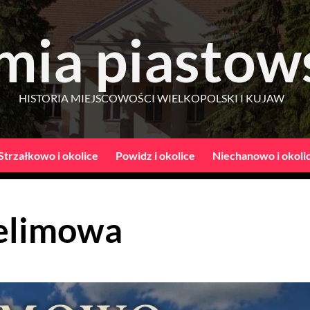
mia piastow
HISTORIA MIEJSCOWOŚCI WIELKOPOLSKI I KUJAW
Strzałkowo i okolice
Powidz i okolice
Niechanowo i okoli
elimowa