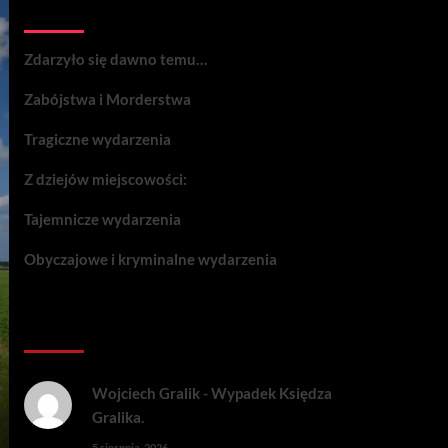
Wydarzenia:
Zdarzyło się dawno temu…
Zabójstwa i Morderstwa
Tragiczne wydarzenia
Z dziejów miejscowości:
Tajemnicze wydarzenia
Obyczajowe i kryminalne wydarzenia
Komentarze:
Wojciech Gralik
-
Wypadek Księdza
Gralika.
5 sierpnia, 2026