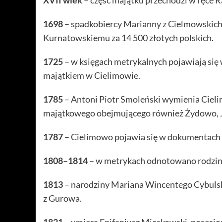
XVII wiek
– część majątku przechodzi w ręce R
1698
– spadkobiercy Marianny z Cielmowskich
Kurnatowskiemu za 14 500 złotych polskich.
1725
– w księgach metrykalnych pojawiają się 
majątkiem w Cielimowie.
1785
– Antoni Piotr Smoleński wymienia Ciel
majątkowego obejmującego również Żydowo, 
1787
– Cielimowo pojawia się w dokumentach 
1808–1814
– w metrykach odnotowano rodzin
1813
– narodziny Mariana Wincentego Cybulski
z Gurowa.