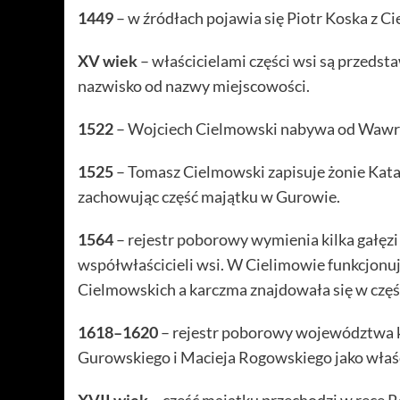
1449
– w źródłach pojawia się Piotr Koska z C
XV wiek
– właścicielami części wsi są przeds
nazwisko od nazwy miejscowości.
1522
– Wojciech Cielmowski nabywa od Wawrz
1525
– Tomasz Cielmowski zapisuje żonie Kata
zachowując część majątku w Gurowie.
1564
– rejestr poborowy wymienia kilka gałęz
współwłaścicieli wsi. W Cielimowie funkcjonuj
Cielmowskich a karczma znajdowała się w częś
1618–1620
– rejestr poborowy województwa k
Gurowskiego i Macieja Rogowskiego jako właści