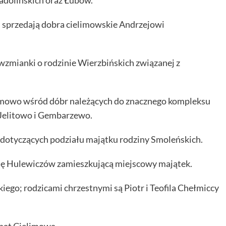
adolińskich oraz Łubów.
 sprzedają dobra cielimowskie Andrzejowi
wzmianki o rodzinie Wierzbińskich związanej z
imowo wśród dóbr należących do znacznego kompleksu
Jelitowo i Gembarzewo.
dotyczących podziału majątku rodziny Smoleńskich.
ę Hulewiczów zamieszkującą miejscowy majątek.
ego; rodzicami chrzestnymi są Piotr i Teofila Chełmiccy