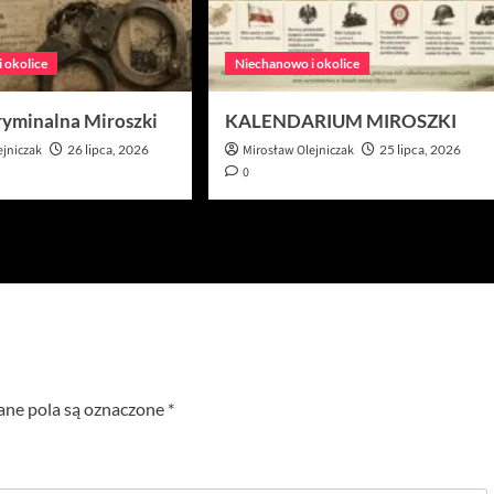
 okolice
Niechanowo i okolice
ryminalna Miroszki
KALENDARIUM MIROSZKI
ejniczak
26 lipca, 2026
Mirosław Olejniczak
25 lipca, 2026
0
e pola są oznaczone
*