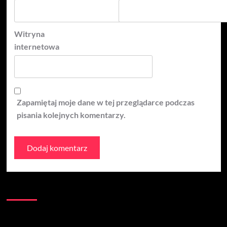
Witryna
internetowa
Zapamiętaj moje dane w tej przeglądarce podczas
pisania kolejnych komentarzy.
Kontakt:
Łączna liczba wizyt na stronie: