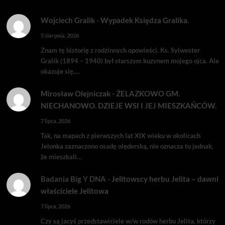
Wojciech Gralik
-
Wypadek Księdza Gralika.
5 sierpnia, 2026
Znam tę historię z rodzinnych opowieści. Ks. Sylwester
Gralik (1894 – 1940) był starszym kuzynem mojego ojca. Ale
okazuje się,…
Mirosław Olejniczak
-
ŻELAZKOWO GM.
NIECHANOWO. DZIEJE WSI I JEJ MIESZKAŃCÓW.
7 lipca, 2026
Tak, na mapach z pierwszych lat XIX wieku w okolicach
Jelonka zaznaczono osadę olęderską, nie oznacza to jednak,
że mieszkali…
Badania Big Y DNA
-
Jelitowscy herbu Jelita – dawni
właściciele Jelitowa
7 lipca, 2026
Czy są jacyś przedstawiciele w/w rodów herbu Jelita, którzy