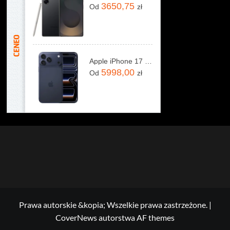
3650,75
Od
zł
Apple iPhone 17 Pro Max 256GB Głębinowy błękit
5998,00
Od
zł
Prawa autorskie &kopia; Wszelkie prawa zastrzeżone.
|
CoverNews
autorstwa AF themes