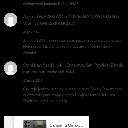
wykonywali badania BIG Y DNA?
Aśka
-
ŻELAZKOWO GM. NIECHANOWO. DZIEJE
WSI I JEJ MIESZKAŃCÓW.
4 lipca, 2026
Z mapy 1803r. wynika,że w dzisiejszym Jelonku była osada
Holendrów.Jak znaleźć to starożytne cmentarzysko w
Jelonku?
Stanisław Szadziński
-
Ostrowo. Gm. Powidz. Z życia
dawnych mieszkańców wsi.
13 maja, 2026
Czy zyją jeszcze uczniowie mego ojca ze Szkoły Powszechnej
w Ostrowie pamietający mego śp. ojca Stefana Juliusza
Szadzińskiego? Jakie mają…
Samsung Galaxy S25 Ultra SM-S938 12/256GB Tytanowy Czarny