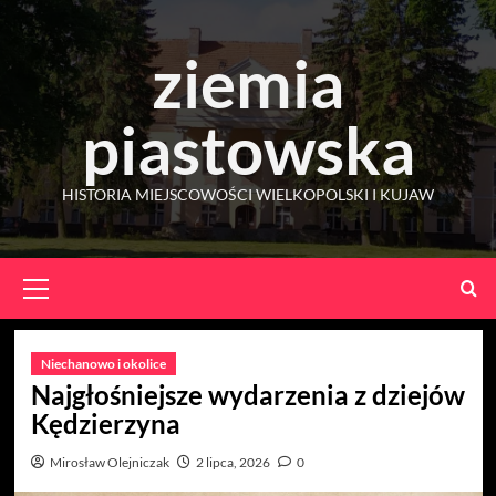
Skip
to
ziemia
content
piastowska
HISTORIA MIEJSCOWOŚCI WIELKOPOLSKI I KUJAW
Primary
Menu
Niechanowo i okolice
Najgłośniejsze wydarzenia z dziejów
Kędzierzyna
Mirosław Olejniczak
2 lipca, 2026
0