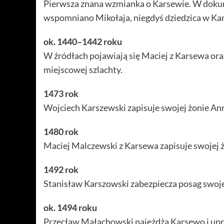
Pierwsza znana wzmianka o Karsewie. W dok
wspomniano Mikołaja, niegdyś dziedzica w Ka
ok. 1440–1442 roku
W źródłach pojawiają się Maciej z Karsewa oraz
miejscowej szlachty.
1473 rok
Wojciech Karszewski zapisuje swojej żonie Ann
1480 rok
Maciej Malczewski z Karsewa zapisuje swojej 
1492 rok
Stanisław Karszowski zabezpiecza posag swojej
ok. 1494 roku
Przecław Małachowski najeżdża Karsewo i upr