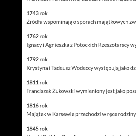
1743 rok
Źródła wspominają o sporach majątkowych zwi
1762 rok
Ignacy i Agnieszka z Potockich Rzeszotarscy w
1792 rok
Krystyna i Tadeusz Wodeccy występują jako dz
1811 rok
Franciszek Żukowski wymieniony jest jako po
1816 rok
Majątek w Karsewie przechodzi w ręce rodziny 
1845 rok