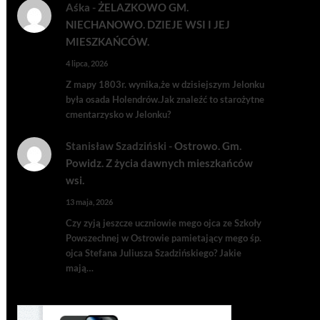
Aśka
-
ŻELAZKOWO GM.
NIECHANOWO. DZIEJE WSI I JEJ
MIESZKAŃCÓW.
4 lipca, 2026
Z mapy 1803r. wynika,że w dzisiejszym Jelonku
była osada Holendrów.Jak znaleźć to starożytne
cmentarzysko w Jelonku?
Stanisław Szadziński
-
Ostrowo. Gm.
Powidz. Z życia dawnych mieszkańców
wsi.
13 maja, 2026
Czy zyją jeszcze uczniowie mego ojca ze Szkoły
Powszechnej w Ostrowie pamietający mego śp.
ojca Stefana Juliusza Szadzińskiego? Jakie
mają…