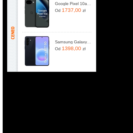
Google Pixel 10a 5G 8/128GB Obsydian
1737,00
Od
zł
Samsung Galaxy A57 5G 8/128GB Granatowy
1398,00
Od
zł