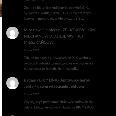
Znam tę historię z rodzinnych opowieści. Ks.
Sylwester Gralik (1894 – 1940) był starszym
kuzynem mojego ojca. Ale okazuje się,…
Mirosław Olejniczak
-
ŻELAZKOWO GM.
NIECHANOWO. DZIEJE WSI I JEJ
MIESZKAŃCÓW.
7 lipca, 2026
Tak, na mapach z pierwszych lat XIX wieku w
okolicach Jelonka zaznaczono osadę olęderską,
nie oznacza to jednak, że mieszkali…
Badania Big Y DNA
-
Jelitowscy herbu
Jelita – dawni właściciele Jelitowa
7 lipca, 2026
Czy są jacyś przedstawiciele w/w rodów herbu
Jelita, którzy wykonywali badania BIG Y DNA?