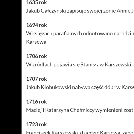
1635 rok
Jakub Gałczyński zapisuje swojej żonie Annie 
1694 rok
W księgach parafialnych odnotowano narodziny 
Karsewa.
1706 rok
W źródłach pojawia się Stanisław Karszewski, 
1707 rok
Jakub Kłobukowski nabywa część dóbr w Karse
1716 rok
Maciej i Katarzyna Chełmiccy wymienieni zosta
1723 rok
Franciszek Karszewski, dziedzic Karsewa, zabez