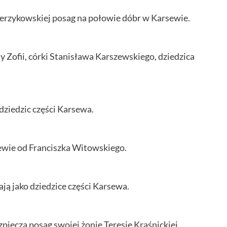
Jerzykowskiej posag na połowie dóbr w Karsewie.
Zofii, córki Stanisława Karszewskiego, dziedzica
dziedzic części Karsewa.
wie od Franciszka Witowskiego.
ją jako dziedzice części Karsewa.
piecza posag swojej żonie Teresie Kraśnickiej.