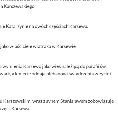
ha Karszewskiego.
nie Katarzynie na dwóch częściach Karsewa.
 jako właściciele wiatraka w Karsewie.
o wymienia Karsewo jako wieś należącą do parafii św.
ark, a kmiecie oddają plebanowi świadczenia w życie i
u Karszewskim, wraz z synem Stanisławem zobowiązuje
 część Karsewa.