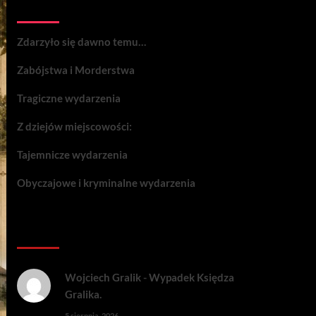
Wydarzenia:
Zdarzyło się dawno temu…
Zabójstwa i Morderstwa
Tragiczne wydarzenia
Z dziejów miejscowości:
Tajemnicze wydarzenia
Obyczajowe i kryminalne wydarzenia
Komentarze:
Wojciech Gralik
-
Wypadek Księdza
Gralika.
5 sierpnia, 2026