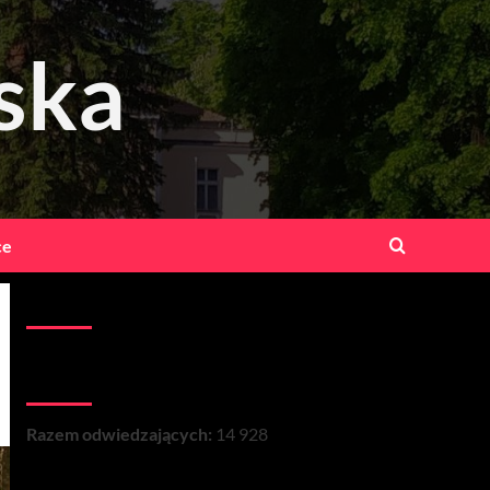
ska
ce
Kontakt:
Łączna liczba wizyt na stronie:
Razem odwiedzających:
14 928