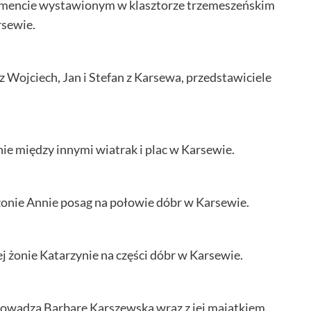
umencie wystawionym w klasztorze trzemeszeńskim
rsewie.
 Wojciech, Jan i Stefan z Karsewa, przedstawiciele
ie między innymi wiatrak i plac w Karsewie.
żonie Annie posag na połowie dóbr w Karsewie.
 żonie Katarzynie na części dóbr w Karsewie.
owadza Barbarę Karszewską wraz z jej majątkiem.