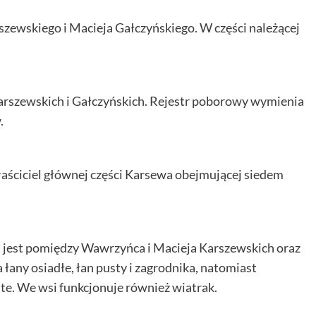
zewskiego i Macieja Gałczyńskiego. W części należącej
arszewskich i Gałczyńskich. Rejestr poborowy wymienia
.
aściciel głównej części Karsewa obejmującej siedem
 jest pomiędzy Wawrzyńca i Macieja Karszewskich oraz
łany osiadłe, łan pusty i zagrodnika, natomiast
ste. We wsi funkcjonuje również wiatrak.