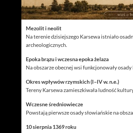
Mezolit i neolit
Na terenie dzisiejszego Karsewa istniało osad
archeologicznych.
Epoka brązu i wczesna epoka żelaza
Na obszarze obecnej wsi funkcjonowały osady l
Okres wpływów rzymskich (I–IV w. n.e.)
Tereny Karsewa zamieszkiwała ludność kultury
Wczesne średniowiecze
Powstają pierwsze osady słowiańskie na obszar
10 sierpnia 1369 roku