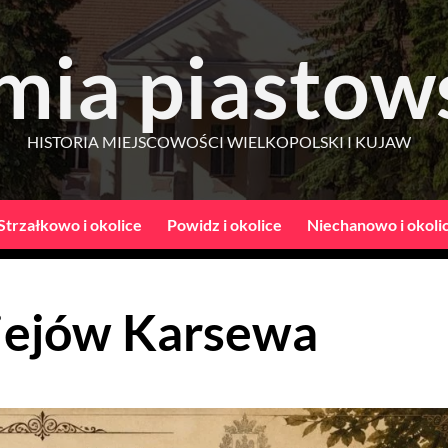
mia piastow
HISTORIA MIEJSCOWOŚCI WIELKOPOLSKI I KUJAW
Strzałkowo i okolice
Powidz i okolice
Niechanowo i okoli
iejów Karsewa