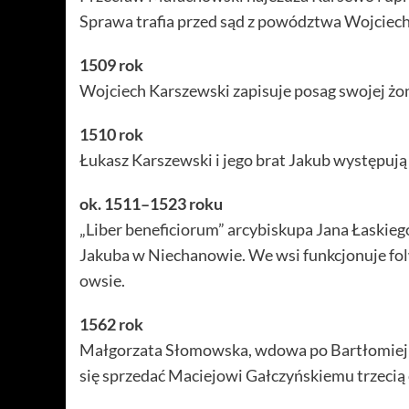
Sprawa trafia przed sąd z powództwa Wojciec
1509 rok
Wojciech Karszewski zapisuje posag swojej żo
1510 rok
Łukasz Karszewski i jego brat Jakub występują
ok. 1511–1523 roku
„Liber beneficiorum” arcybiskupa Jana Łaskieg
Jakuba w Niechanowie. We wsi funkcjonuje folw
owsie.
1562 rok
Małgorzata Słomowska, wdowa po Bartłomiej
się sprzedać Maciejowi Gałczyńskiemu trzecią