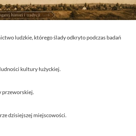
nictwo ludzkie, którego ślady odkryto podczas badań
udności kultury łużyckiej.
 przeworskiej.
ze dzisiejszej miejscowości.