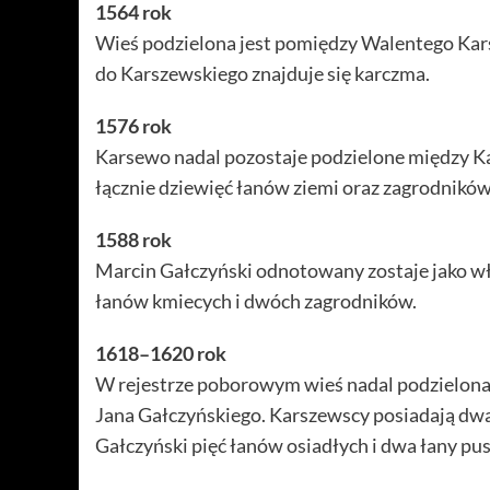
1564 rok
Wieś podzielona jest pomiędzy Walentego Kars
do Karszewskiego znajduje się karczma.
1576 rok
Karsewo nadal pozostaje podzielone między K
łącznie dziewięć łanów ziemi oraz zagrodników
1588 rok
Marcin Gałczyński odnotowany zostaje jako wł
łanów kmiecych i dwóch zagrodników.
1618–1620 rok
W rejestrze poborowym wieś nadal podzielona
Jana Gałczyńskiego. Karszewscy posiadają dwa 
Gałczyński pięć łanów osiadłych i dwa łany pu