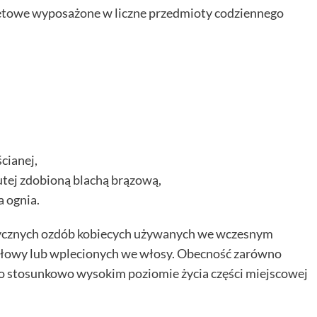
eletowe wyposażone w liczne przedmioty codziennego
cianej,
tej zdobioną blachą brązową,
a ognia.
tycznych ozdób kobiecych używanych we wczesnym
głowy lub wplecionych we włosy. Obecność zarówno
 o stosunkowo wysokim poziomie życia części miejscowej