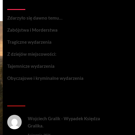
Wydarzenia:
Zdarzyło się dawno temu…
Zabójstwa i Morderstwa
Tragiczne wydarzenia
Z dziejów miejscowości:
Tajemnicze wydarzenia
Obyczajowe i kryminalne wydarzenia
Komentarze:
Wojciech Gralik
-
Wypadek Księdza
Gralika.
5 sierpnia, 2026