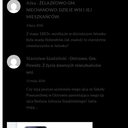
Aśka
-
ŻELAZKOWO GM.
NIECHANOWO. DZIEJE WSI I JEJ
MIESZKAŃCÓW.
4 lipca, 2026
Z mapy 1803r. wynika,że w dzisiejszym Jelonku
była osada Holendrów.Jak znaleźć to starożytne
cmentarzysko w Jelonku?
Stanisław Szadziński
-
Ostrowo. Gm.
Powidz. Z życia dawnych mieszkańców
wsi.
13 maja, 2026
Czy zyją jeszcze uczniowie mego ojca ze Szkoły
Powszechnej w Ostrowie pamietający mego śp.
ojca Stefana Juliusza Szadzińskiego? Jakie
mają…