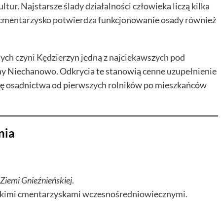
tur. Najstarsze ślady działalności człowieka liczą kilka
yte cmentarzysko potwierdza funkcjonowanie osady również
ych czyni Kędzierzyn jedną z najciekawszych pod
y Niechanowo. Odkrycia te stanowią cenne uzupełnienie
orię osadnictwa od pierwszych rolników po mieszkańców
nia
Ziemi Gnieźnieńskiej
.
lskimi cmentarzyskami wczesnośredniowiecznymi.