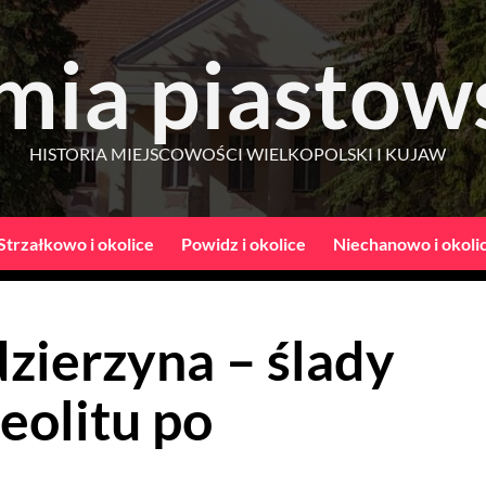
mia piastow
HISTORIA MIEJSCOWOŚCI WIELKOPOLSKI I KUJAW
Strzałkowo i okolice
Powidz i okolice
Niechanowo i okoli
zierzyna – ślady
eolitu po