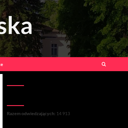
ska
ce
Kontakt:
Łączna liczba wizyt na stronie:
Razem odwiedzających:
14 913