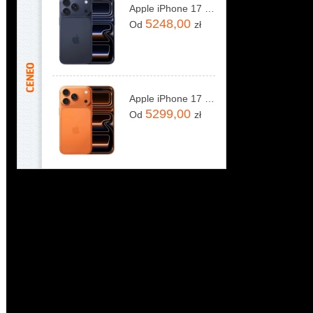
Apple iPhone 17 Pro 256GB Głębinowy błękit
5248,00
Od
zł
Apple iPhone 17 Pro 256GB Kosmiczny pomarańcz
5299,00
Od
zł