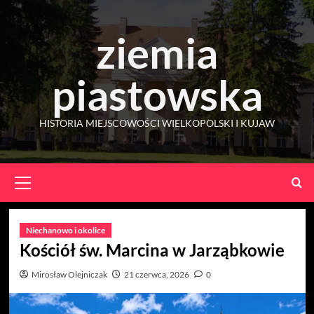
Skip
to
ziemia
content
piastowska
HISTORIA MIEJSCOWOŚCI WIELKOPOLSKI I KUJAW
Primary
Menu
Niechanowo i okolice
Kościół św. Marcina w Jarząbkowie
Mirosław Olejniczak
21 czerwca, 2026
0