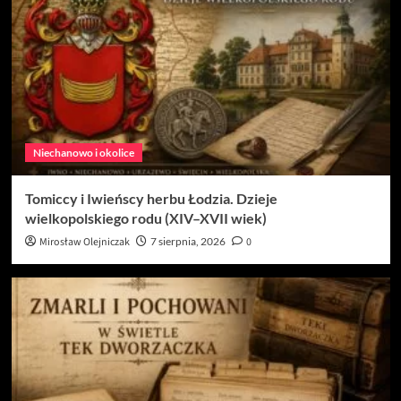
Niechanowo i okolice
Tomiccy i Iwieńscy herbu Łodzia. Dzieje
wielkopolskiego rodu (XIV–XVII wiek)
Mirosław Olejniczak
7 sierpnia, 2026
0