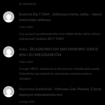
że mieszkali…
Badania Big Y DNA
-
Jelitowscy herbu Jelita – dawni
właściciele Jelitowa
7 lipca, 2026
Czy są jacyś przedstawiciele w/w rodów herbu Jelita, którzy
wykonywali badania BIG Y DNA?
Aśka
-
ŻELAZKOWO GM. NIECHANOWO. DZIEJE
WSI I JEJ MIESZKAŃCÓW.
4 lipca, 2026
Z mapy 1803r. wynika,że w dzisiejszym Jelonku była osada
Holendrów.Jak znaleźć to starożytne cmentarzysko w
Jelonku?
Stanisław Szadziński
-
Ostrowo. Gm. Powidz. Z życia
dawnych mieszkańców wsi.
13 maja, 2026