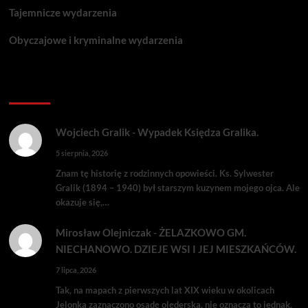
Tajemnicze wydarzenia
Obyczajowe i kryminalne wydarzenia
Komentarze:
Wojciech Gralik
-
Wypadek Księdza Gralika.
5 sierpnia, 2026
Znam tę historię z rodzinnych opowieści. Ks. Sylwester
Gralik (1894 – 1940) był starszym kuzynem mojego ojca. Ale
okazuje się,…
Mirosław Olejniczak
-
ŻELAZKOWO GM.
NIECHANOWO. DZIEJE WSI I JEJ MIESZKAŃCÓW.
7 lipca, 2026
Tak, na mapach z pierwszych lat XIX wieku w okolicach
Jelonka zaznaczono osadę olęderską, nie oznacza to jednak,