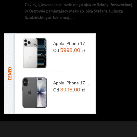
Czy zyją jeszcze uczniowie mego ojca ze Szkoły Powszechnej
w Ostrowie pamietający mego śp. ojca Stefana Juliusza
Szadzińskiego? Jakie mają…
Apple iPhone 17 Pro Max 256GB Srebrny
5998,00
Od
zł
Apple iPhone 17 256GB Czarny
3998,00
Od
zł