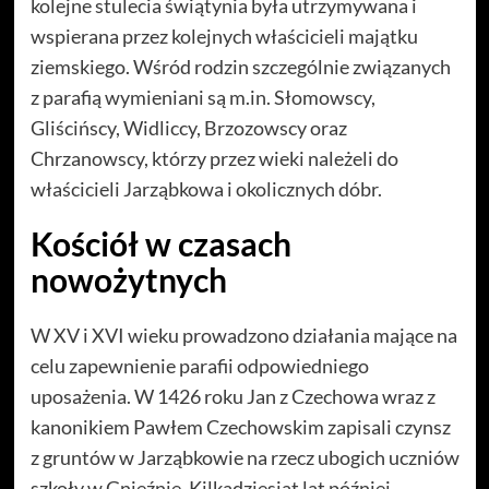
kolejne stulecia świątynia była utrzymywana i
wspierana przez kolejnych właścicieli majątku
ziemskiego. Wśród rodzin szczególnie związanych
z parafią wymieniani są m.in. Słomowscy,
Gliścińscy, Widliccy, Brzozowscy oraz
Chrzanowscy, którzy przez wieki należeli do
właścicieli Jarząbkowa i okolicznych dóbr.
Kościół w czasach
nowożytnych
W XV i XVI wieku prowadzono działania mające na
celu zapewnienie parafii odpowiedniego
uposażenia. W 1426 roku Jan z Czechowa wraz z
kanonikiem Pawłem Czechowskim zapisali czynsz
z gruntów w Jarząbkowie na rzecz ubogich uczniów
szkoły w Gnieźnie. Kilkadziesiąt lat później