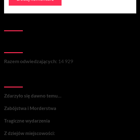
Kontakt:
Łączna liczba wizyt na stronie:
Razem odwiedzających:
14 929
Wydarzenia:
Zdarzyło się dawno temu…
Zabójstwa i Morderstwa
Tragiczne wydarzenia
Z dziejów miejscowości: