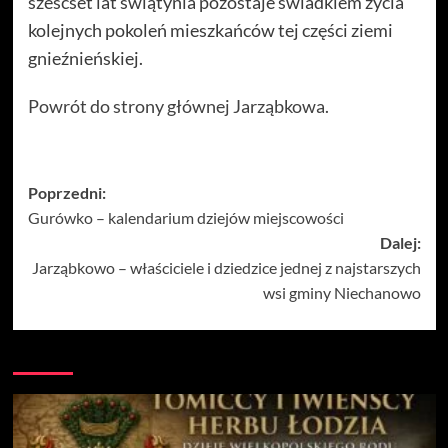
sześćset lat świątynia pozostaje świadkiem życia
kolejnych pokoleń mieszkańców tej części ziemi
gnieźnieńskiej.
Powrót do strony głównej Jarząbkowa.
Zobacz
Poprzedni:
Gurówko – kalendarium dziejów miejscowości
wpisy
Dalej:
Jarząbkowo – właściciele i dziedzice jednej z najstarszych
wsi gminy Niechanowo