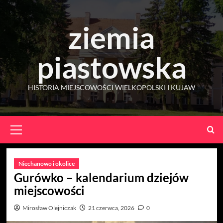
Skip
to
ziemia
content
piastowska
HISTORIA MIEJSCOWOŚCI WIELKOPOLSKI I KUJAW
Primary
Menu
Niechanowo i okolice
Gurówko – kalendarium dziejów
miejscowości
Mirosław Olejniczak
21 czerwca, 2026
0