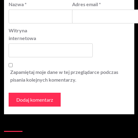
Nazwa
*
Adres email
*
Witryna
internetowa
Zapamiętaj moje dane w tej przeglądarce podczas
pisania kolejnych komentarzy.
Kontakt: