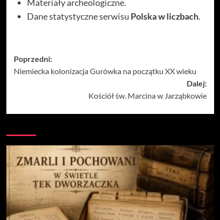
Materiały archeologiczne.
Dane statystyczne serwisu
Polska w liczbach
.
Zobacz
Poprzedni:
Niemiecka kolonizacja Gurówka na początku XX wieku
wpisy
Dalej:
Kościół św. Marcina w Jarząbkowie