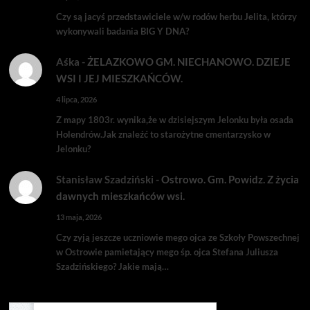
Czy są jacyś przedstawiciele w/w rodów herbu Jelita, którzy
wykonywali badania BIG Y DNA?
Aśka
-
ŻELAZKOWO GM. NIECHANOWO. DZIEJE
WSI I JEJ MIESZKAŃCÓW.
4 lipca, 2026
Z mapy 1803r. wynika,że w dzisiejszym Jelonku była osada
Holendrów.Jak znaleźć to starożytne cmentarzysko w
Jelonku?
Stanisław Szadziński
-
Ostrowo. Gm. Powidz. Z życia
dawnych mieszkańców wsi.
13 maja, 2026
Czy zyją jeszcze uczniowie mego ojca ze Szkoły Powszechnej
w Ostrowie pamietający mego śp. ojca Stefana Juliusza
Szadzińskiego? Jakie mają…