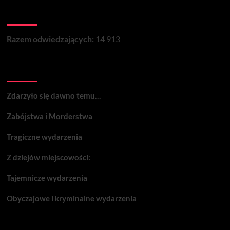
Łączna liczba wizyt na stronie:
Razem odwiedzających:
14 913
Wydarzenia:
Zdarzyło się dawno temu…
Zabójstwa i Morderstwa
Tragiczne wydarzenia
Z dziejów miejscowości:
Tajemnicze wydarzenia
Obyczajowe i kryminalne wydarzenia