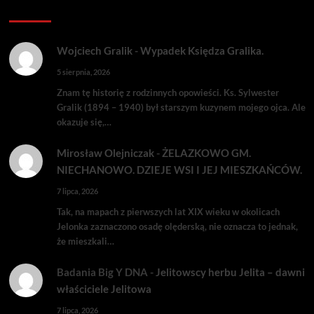
Komentarze:
Wojciech Gralik
-
Wypadek Księdza Gralika.
5 sierpnia, 2026
Znam tę historię z rodzinnych opowieści. Ks. Sylwester
Gralik (1894 – 1940) był starszym kuzynem mojego ojca. Ale
okazuje się,…
Mirosław Olejniczak
-
ŻELAZKOWO GM.
NIECHANOWO. DZIEJE WSI I JEJ MIESZKAŃCÓW.
7 lipca, 2026
Tak, na mapach z pierwszych lat XIX wieku w okolicach
Jelonka zaznaczono osadę olęderską, nie oznacza to jednak,
że mieszkali…
Badania Big Y DNA
-
Jelitowscy herbu Jelita – dawni
właściciele Jelitowa
7 lipca, 2026