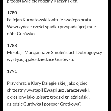
przedstawiciele rodziny Raczyńskich.
1780
Felicjan Kurnatowski kwituje swojego brata
Wawrzyńca z części spadku przypadającej mu z
dóbr Gurówko.
1788
Mikołaj i Marcjanna ze Smoleńskich Dobrogoyscy
występują jako dziedzice Gurówka.
1791
Przy chrzcie Klary Dzięgielskiej jako ojciec
chrzestny wystąpił
Ewagriusz Jaraczewski
,
określony jako „pisarz grodzki gnieźnieński,
dziedzic Gurówka i posesor Grotkowa”.