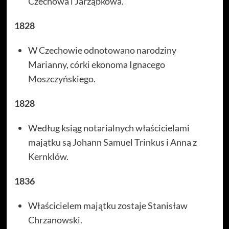
Czechowa i Jarząbkowa.
1828
W Czechowie odnotowano narodziny
Marianny, córki ekonoma Ignacego
Moszczyńskiego.
1828
Według ksiąg notarialnych właścicielami
majątku są Johann Samuel Trinkus i Anna z
Kernklów.
1836
Właścicielem majątku zostaje Stanisław
Chrzanowski.