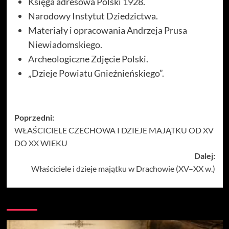
Księga adresowa Polski 1928.
Narodowy Instytut Dziedzictwa.
Materiały i opracowania Andrzeja Prusa
Niewiadomskiego.
Archeologiczne Zdjęcie Polski.
„Dzieje Powiatu Gnieźnieńskiego”.
Zobacz
Poprzedni:
WŁAŚCICIELE CZECHOWA I DZIEJE MAJĄTKU OD XV
wpisy
DO XX WIEKU
Dalej:
Właściciele i dzieje majątku w Drachowie (XV–XX w.)