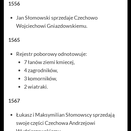
1556
Jan Słomowski sprzedaje Czechowo
Wojciechowi Gniazdowskiemu.
1565
Rejestr poborowy odnotowuje:
7 łanów ziemi kmiecej,
4 zagrodników,
3 komorników,
2 wiatraki.
1567
Łukasz i Maksymilian Słomowscy sprzedają
swoje części Czechowa Andrzejowi
Wydzierzewskiemu.