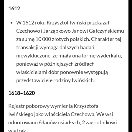
1612
W 1612 roku Krzysztof Iwiński przekazał
Czechowo i Jarząbkowo Janowi Gałczyńskiemu
za sumę 10 000 złotych polskich. Charakter tej
transakcji wymaga dalszych badań;
niewykluczone, że miała ona formę wyderkafu,
ponieważ w późniejszych źródłach
właścicielami dóbr ponownie występują
przedstawiciele rodziny Iwińskich.
1618–1620
Rejestr poborowy wymienia Krzysztofa
Iwińskiego jako właściciela Czechowa. We wsi
odnotowano 6 łanów osiadłych, 2 zagrodników i
wiatrak.