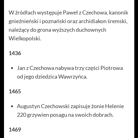
W źródłach występuje Paweł z Czechowa, kanonik
gnieźnieński i poznański oraz archidiakon śremski,
należący do grona wyższych duchownych
Wielkopolski.
1436
Jan z Czechowa nabywa trzy części Piotrowa
od jego dziedzica Wawrzyńca.
1465
Augustyn Czechowski zapisuje żonie Helenie
220 grzywien posagu na swoich dobrach.
1469