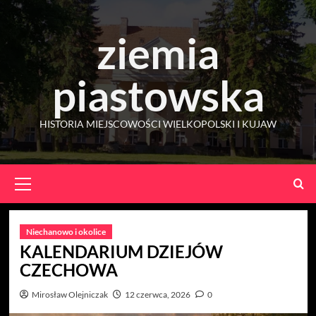
Skip
to
ziemia
content
piastowska
HISTORIA MIEJSCOWOŚCI WIELKOPOLSKI I KUJAW
Primary
Menu
Niechanowo i okolice
KALENDARIUM DZIEJÓW
CZECHOWA
Mirosław Olejniczak
12 czerwca, 2026
0