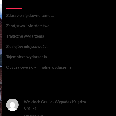
Wydarzenia:
Zdarzyło się dawno temu…
Zabójstwa i Morderstwa
Tragiczne wydarzenia
Z dziejów miejscowości:
Tajemnicze wydarzenia
Obyczajowe i kryminalne wydarzenia
Komentarze:
Wojciech Gralik
-
Wypadek Księdza
Gralika.
5 sierpnia, 2026