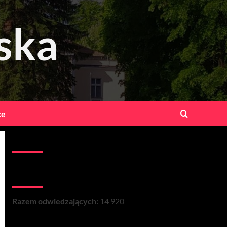
ska
ce
Kontakt:
Łączna liczba wizyt na stronie:
Razem odwiedzających:
14 920