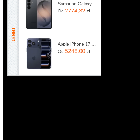
Samsung Galaxy S26 SM-S942 12/256GB Czarny
2774,32
Od
zł
Apple iPhone 17 Pro 256GB Głębinowy błękit
5248,00
Od
zł