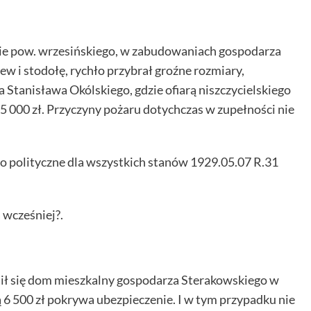
wie pow. wrzesińskiego, w zabudowaniach gospodarza
ew i stodołę, rychło przybrał groźne rozmiary,
 Stanisława Okólskiego, gdzie ofiarą niszczycielskiego
15 000 zł. Przyczyny pożaru dotychczas w zupełności nie
o polityczne dla wszystkich stanów 1929.05.07 R.31
 wcześniej?.
lił się dom mieszkalny gospodarza Sterakowskiego w
6 500 zł pokrywa ubezpieczenie. I w tym przypadku nie