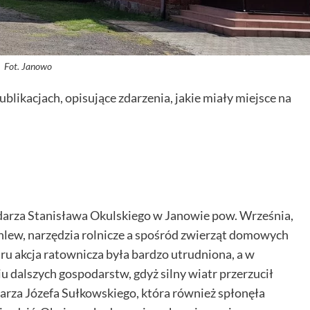
Fot. Janowo
blikacjach, opisujące zdarzenia, jakie miały miejsce na
darza Stanisława Okulskiego w Janowie pow. Września,
 chlew, narzędzia rolnicze a spośród zwierząt domowych
u akcja ratownicza była bardzo utrudniona, a w
 dalszych gospodarstw, gdyż silny wiatr przerzucił
arza Józefa Sułkowskiego, która również spłonęła