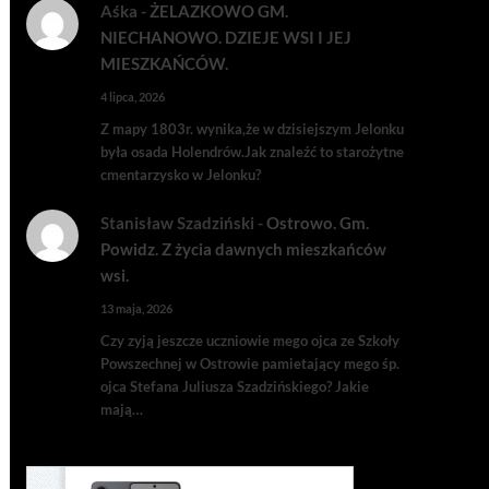
Aśka
-
ŻELAZKOWO GM.
NIECHANOWO. DZIEJE WSI I JEJ
MIESZKAŃCÓW.
4 lipca, 2026
Z mapy 1803r. wynika,że w dzisiejszym Jelonku
była osada Holendrów.Jak znaleźć to starożytne
cmentarzysko w Jelonku?
Stanisław Szadziński
-
Ostrowo. Gm.
Powidz. Z życia dawnych mieszkańców
wsi.
13 maja, 2026
Czy zyją jeszcze uczniowie mego ojca ze Szkoły
Powszechnej w Ostrowie pamietający mego śp.
ojca Stefana Juliusza Szadzińskiego? Jakie
mają…