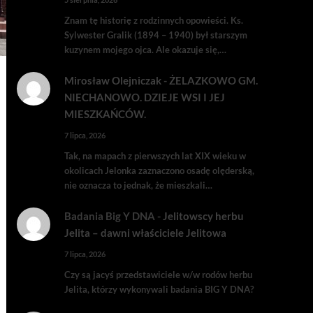
Znam tę historię z rodzinnych opowieści. Ks.
Sylwester Gralik (1894 – 1940) był starszym
kuzynem mojego ojca. Ale okazuje się,…
Mirosław Olejniczak
-
ŻELAZKOWO GM.
NIECHANOWO. DZIEJE WSI I JEJ
MIESZKAŃCÓW.
7 lipca, 2026
Tak, na mapach z pierwszych lat XIX wieku w
okolicach Jelonka zaznaczono osadę olęderską,
nie oznacza to jednak, że mieszkali…
Badania Big Y DNA
-
Jelitowscy herbu
Jelita – dawni właściciele Jelitowa
7 lipca, 2026
Czy są jacyś przedstawiciele w/w rodów herbu
Jelita, którzy wykonywali badania BIG Y DNA?