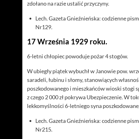
zdołano na razie ustalić przyczyny.
Lech. Gazeta Gnieźnieńska: codzienne pism
Nr129.
17 Września 1929 roku.
6-letni chłopiec powoduje pożar 4 stogów.
W ubiegły piątek wybuchł w Janowie pow. wrze
saradeli, łubinu i słomy, stanowiących włas
poszkodowanego i mieszkańców wioski stogi sp
z czego 2 000 zł pokrywa Ubezpieczenie. W tok
lekkomyślności 6-letniego syna poszkodowane
Lech. Gazeta Gnieźnieńska: codzienne pism
Nr215.