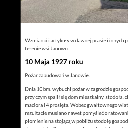
Wzmianki i artykuły w dawnej prasie i innych pu
terenie wsi Janowo.
10 Maja 1927 roku
Pożar zabudowań w Janowie.
Dnia 10 bm. wybuchł pożar w zagrodzie gospo
przy czym spalił się dom mieszkalny, stodoła,
maciora i 4 prosięta. Wobec gwałtownego wiatr
rezultacie musiano nawet pomyśleć o ratowaniu
płomienie na stojącą w pobliżu stodołę gospod