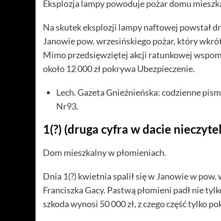
Eksplozja lampy powoduje pożar domu mieszk
Na skutek eksplozji lampy naftowej powstał d
Janowie pow. wrzesińskiego pożar, który wkrótc
Mimo przedsięwziętej akcji ratunkowej wspom
około 12 000 zł pokrywa Ubezpieczenie.
Lech. Gazeta Gnieźnieńska: codzienne pism
Nr93.
1(?) (druga cyfra w dacie nieczyt
Dom mieszkalny w płomieniach.
Dnia 1(?) kwietnia spalił się w Janowie w pow
Franciszka Gacy. Pastwą płomieni padł nie ty
szkoda wynosi 50 000 zł, z czego część tylko 