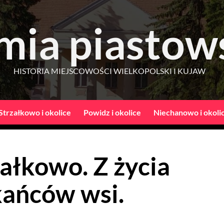
mia piastow
HISTORIA MIEJSCOWOŚCI WIELKOPOLSKI I KUJAW
Strzałkowo i okolice
Powidz i okolice
Niechanowo i okoli
ałkowo. Z życia
ańców wsi.