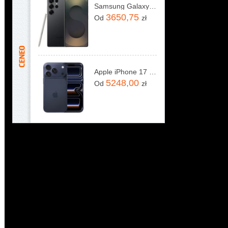
Samsung Galaxy S25 Ultra SM-S938 12/256GB Tytanowy Czarny
3650,75
Od
zł
Apple iPhone 17 Pro 256GB Głębinowy błękit
5248,00
Od
zł