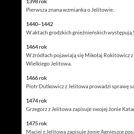
1398 rok
Pierwsza znana wzmianka o Jelitowie.
1440–1442
W aktach grodzkich gnieźnieńskich występują S
1464 rok
W źródłach pojawiają się Mikołaj Rokitowicz z
Wielkiego Jelitowa.
1466 rok
Piotr Dutkowicz z Jelitowa prowadzi sprawę s
1474 rok
Grzegorz z Jelitowa zapisuje swojej żonie Kata
1475 rok
Maciej z Jelitowa zapisuje żonie Agnieszce pos