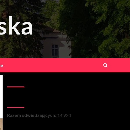
ska
ce
Kontakt:
Łączna liczba wizyt na stronie:
Razem odwiedzających:
14 924