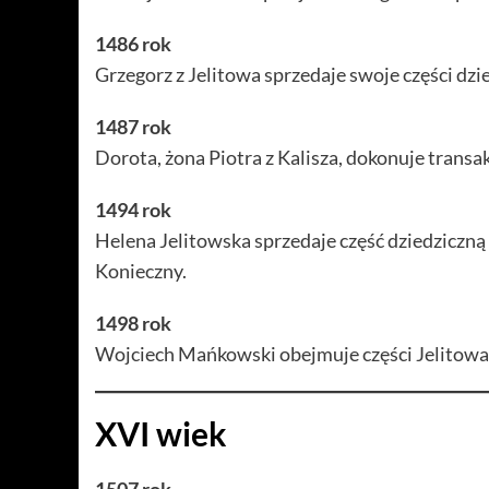
1486 rok
Grzegorz z Jelitowa sprzedaje swoje części dzie
1487 rok
Dorota, żona Piotra z Kalisza, dokonuje transak
1494 rok
Helena Jelitowska sprzedaje część dziedziczn
Konieczny.
1498 rok
Wojciech Mańkowski obejmuje części Jelitowa 
XVI wiek