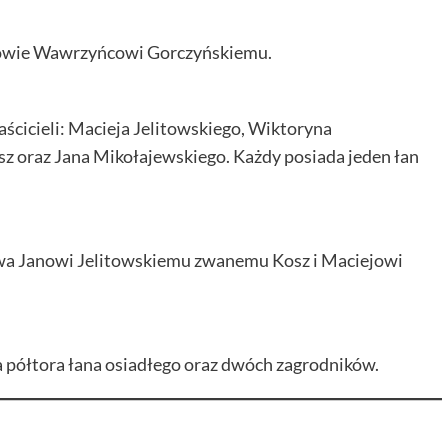
litowie Wawrzyńcowi Gorczyńskiemu.
cicieli: Macieja Jelitowskiego, Wiktoryna
sz oraz Jana Mikołajewskiego. Każdy posiada jeden łan
towa Janowi Jelitowskiemu zwanemu Kosz i Maciejowi
 półtora łana osiadłego oraz dwóch zagrodników.