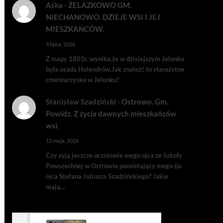
Aśka
-
ŻELAZKOWO GM.
NIECHANOWO. DZIEJE WSI I JEJ
MIESZKAŃCÓW.
4 lipca, 2026
Z mapy 1803r. wynika,że w dzisiejszym Jelonku
była osada Holendrów.Jak znaleźć to starożytne
cmentarzysko w Jelonku?
Stanisław Szadziński
-
Ostrowo. Gm.
Powidz. Z życia dawnych mieszkańców
wsi.
13 maja, 2026
Czy zyją jeszcze uczniowie mego ojca ze Szkoły
Powszechnej w Ostrowie pamietający mego śp.
ojca Stefana Juliusza Szadzińskiego? Jakie
mają…