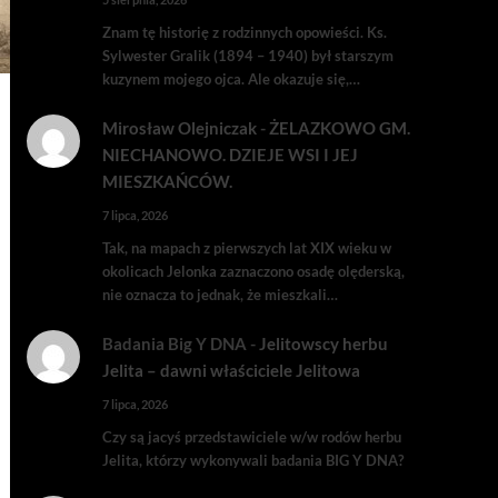
Znam tę historię z rodzinnych opowieści. Ks.
Sylwester Gralik (1894 – 1940) był starszym
kuzynem mojego ojca. Ale okazuje się,…
Mirosław Olejniczak
-
ŻELAZKOWO GM.
NIECHANOWO. DZIEJE WSI I JEJ
MIESZKAŃCÓW.
7 lipca, 2026
Tak, na mapach z pierwszych lat XIX wieku w
okolicach Jelonka zaznaczono osadę olęderską,
nie oznacza to jednak, że mieszkali…
Badania Big Y DNA
-
Jelitowscy herbu
Jelita – dawni właściciele Jelitowa
7 lipca, 2026
Czy są jacyś przedstawiciele w/w rodów herbu
Jelita, którzy wykonywali badania BIG Y DNA?