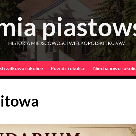
mia piastow
HISTORIA MIEJSCOWOŚCI WIELKOPOLSKI I KUJAW
Strzałkowo i okolice
Powidz i okolice
Niechanowo i okoli
litowa