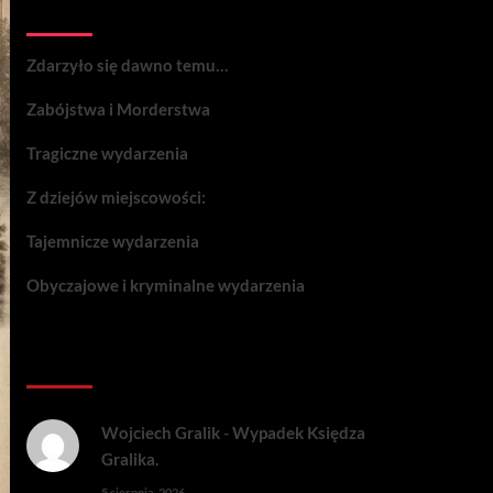
Wydarzenia:
Zdarzyło się dawno temu…
Zabójstwa i Morderstwa
Tragiczne wydarzenia
Z dziejów miejscowości:
Tajemnicze wydarzenia
Obyczajowe i kryminalne wydarzenia
Komentarze:
Wojciech Gralik
-
Wypadek Księdza
Gralika.
5 sierpnia, 2026