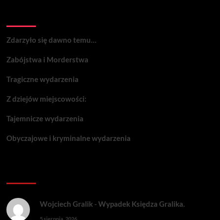
Wydarzenia:
Zdarzyło się dawno temu…
Zabójstwa i Morderstwa
Tragiczne wydarzenia
Z dziejów miejscowości:
Tajemnicze wydarzenia
Obyczajowe i kryminalne wydarzenia
Komentarze:
Wojciech Gralik
-
Wypadek Księdza Gralika.
5 sierpnia, 2026