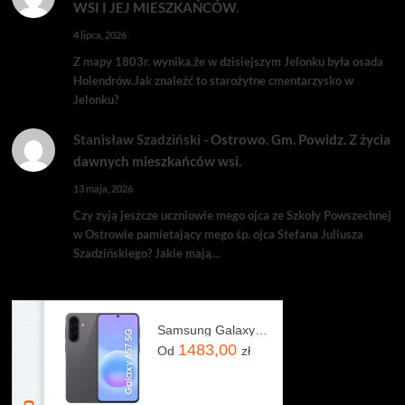
WSI I JEJ MIESZKAŃCÓW.
4 lipca, 2026
Z mapy 1803r. wynika,że w dzisiejszym Jelonku była osada
Holendrów.Jak znaleźć to starożytne cmentarzysko w
Jelonku?
Stanisław Szadziński
-
Ostrowo. Gm. Powidz. Z życia
dawnych mieszkańców wsi.
13 maja, 2026
Czy zyją jeszcze uczniowie mego ojca ze Szkoły Powszechnej
w Ostrowie pamietający mego śp. ojca Stefana Juliusza
Szadzińskiego? Jakie mają…
Samsung Galaxy A57 5G 8/128GB Szary
1483,00
Od
zł