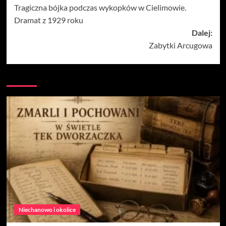
Tragiczna bójka podczas wykopków w Cielimowie.
wpisy
Dramat z 1929 roku
Dalej:
Zabytki Arcugowa
Niechanowo i okolice