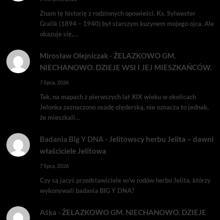
Znam tę historię z rodzinnych opowieści. Ks. Sylwester
Gralik (1894 – 1940) był starszym kuzynem mojego ojca. Ale
okazuje się,…
Mirosław Olejniczak
-
ŻELAZKOWO GM.
NIECHANOWO. DZIEJE WSI I JEJ MIESZKAŃCÓW.
7 lipca, 2026
Tak, na mapach z pierwszych lat XIX wieku w okolicach
Jelonka zaznaczono osadę olęderską, nie oznacza to jednak,
że mieszkali…
Badania Big Y DNA
-
Jelitowscy herbu Jelita – dawni
właściciele Jelitowa
7 lipca, 2026
Czy są jacyś przedstawiciele w/w rodów herbu Jelita, którzy
wykonywali badania BIG Y DNA?
Aśka
-
ŻELAZKOWO GM. NIECHANOWO. DZIEJE