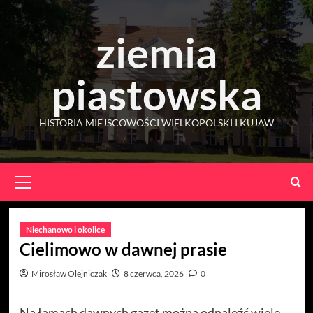
Skip
to
ziemia
content
piastowska
HISTORIA MIEJSCOWOŚCI WIELKOPOLSKI I KUJAW
Primary
Menu
Niechanowo i okolice
Cielimowo w dawnej prasie
Mirosław Olejniczak
8 czerwca, 2026
0
Na łamach dawnych gazet można odnaleźć wiele