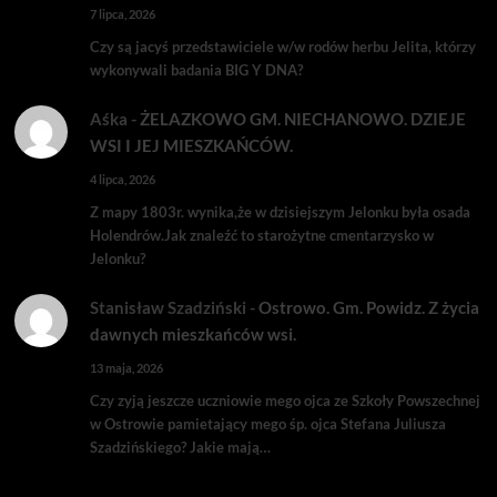
7 lipca, 2026
Czy są jacyś przedstawiciele w/w rodów herbu Jelita, którzy
wykonywali badania BIG Y DNA?
Aśka
-
ŻELAZKOWO GM. NIECHANOWO. DZIEJE
WSI I JEJ MIESZKAŃCÓW.
4 lipca, 2026
Z mapy 1803r. wynika,że w dzisiejszym Jelonku była osada
Holendrów.Jak znaleźć to starożytne cmentarzysko w
Jelonku?
Stanisław Szadziński
-
Ostrowo. Gm. Powidz. Z życia
dawnych mieszkańców wsi.
13 maja, 2026
Czy zyją jeszcze uczniowie mego ojca ze Szkoły Powszechnej
w Ostrowie pamietający mego śp. ojca Stefana Juliusza
Szadzińskiego? Jakie mają…