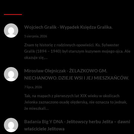
Komentarze:
Wojciech Gralik
-
Wypadek Księdza Gralika.
5 sierpnia, 2026
Znam tę historię z rodzinnych opowieści. Ks. Sylwester
Gralik (1894 – 1940) był starszym kuzynem mojego ojca. Ale
okazuje się,…
Mirosław Olejniczak
-
ŻELAZKOWO GM.
NIECHANOWO. DZIEJE WSI I JEJ MIESZKAŃCÓW.
7 lipca, 2026
Tak, na mapach z pierwszych lat XIX wieku w okolicach
Jelonka zaznaczono osadę olęderską, nie oznacza to jednak,
że mieszkali…
Badania Big Y DNA
-
Jelitowscy herbu Jelita – dawni
właściciele Jelitowa