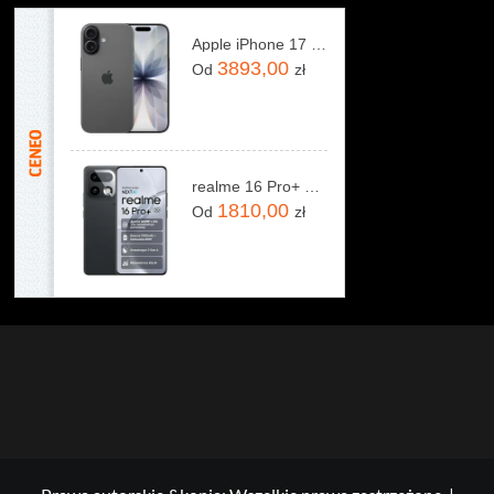
Apple iPhone 17 256GB Czarny
3893,00
Od
zł
realme 16 Pro+ 5G 12/512GB Szary
1810,00
Od
zł