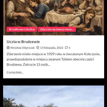
Strzałkowo i okolice
Zdarzyło się dawno temu...
Uczta w Brudzewie
Mirosław Olejniczak
15 listopada, 2022
0
Zdarzenie miało miejsce w 1929 roku w ówczesnym Kokczynie,
prawdopodobnie w miejscu zwanym Tyblem obecnie części
Brudzewa. Zatrucie 13 osób...
Dowiedz
Czytaj dalej...
się
więcej
o
Uczta
w
Brudzewie