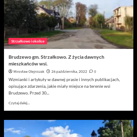
Strzałkowo i okolice
Brudzewo gm. Strzałkowo. Z życia dawnych
mieszkańców wsi.
Mirosław Olejniczak
26 października, 2022
0
Wzmianki i artykuły w dawnej prasie i innych publikacjach,
opisujące zdarzenia, jakie miały miejsce na terenie wsi
Brudzewo. Przed 30...
Dowiedz
Czytaj dalej...
się
więcej
o
Brudzewo
gm.
Strzałkowo.