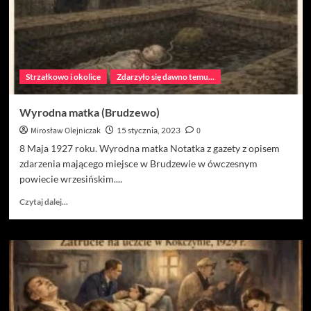
Strzałkowo i okolice
Zdarzyło się dawno temu...
Wyrodna matka (Brudzewo)
Mirosław Olejniczak
15 stycznia, 2023
0
8 Maja 1927 roku. Wyrodna matka Notatka z gazety z opisem
zdarzenia mającego miejsce w Brudzewie w ówczesnym
powiecie wrzesińskim....
Dowiedz
Czytaj dalej...
się
więcej
o
Wyrodna
matka
(Brudzewo)