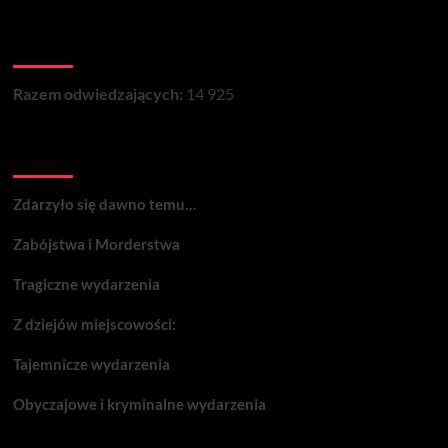
STRZAŁKOWO.
DZIEJE
Łączna liczba wizyt na stronie:
WSI
I
JEJ
Razem odwiedzających:
14 925
MIESZKAŃCÓW.
Wydarzenia:
Zdarzyło się dawno temu…
Zabójstwa i Morderstwa
Tragiczne wydarzenia
Z dziejów miejscowości:
Tajemnicze wydarzenia
Obyczajowe i kryminalne wydarzenia