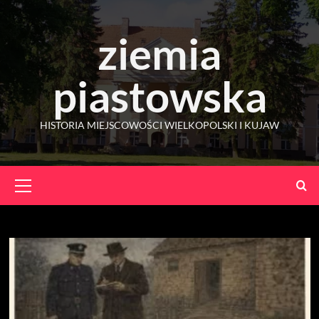
Skip
to
ziemia
content
piastowska
HISTORIA MIEJSCOWOŚCI WIELKOPOLSKI I KUJAW
Primary
Menu
Brudzewo