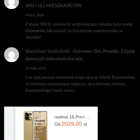
WSI I JEJ MIESZKAŃCÓW.
4 lipca, 2026
Z mapy 1803r. wynika,że w dzisiejszym Jelonku była osada
Holendrów.Jak znaleźć to starożytne cmentarzysko w
Jelonku?
Stanisław Szadziński
-
Ostrowo. Gm. Powidz. Z życia
dawnych mieszkańców wsi.
13 maja, 2026
Czy zyją jeszcze uczniowie mego ojca ze Szkoły Powszechnej
w Ostrowie pamietający mego śp. ojca Stefana Juliusza
Szadzińskiego? Jakie mają…
realme 16 Pro+ 5G 12/512GB Złoty
2029,00
Od
zł