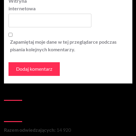
Witryna
internetowa
Zapamiętaj moje dane w tej przeglądarce podczas
pisania kolejnych komentarzy.
Kontakt:
Łączna liczba wizyt na stronie:
Razem odwiedzających:
14 920