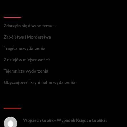
Wydarzenia:
Zdarzyło się dawno temu…
Zabójstwa i Morderstwa
Tragiczne wydarzenia
Z dziejów miejscowości:
Tajemnicze wydarzenia
Obyczajowe i kryminalne wydarzenia
Komentarze:
Wojciech Gralik
-
Wypadek Księdza Gralika.