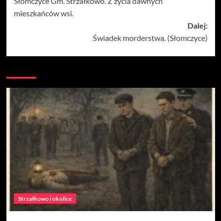
Słomczyce Gm. Strzałkowo. Z życia dawnych
wpisy
mieszkańców wsi.
Dalej:
Świadek morderstwa. (Słomczyce)
Strzałkowo i okolice