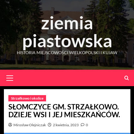
Skip
to
ziemia
content
piastowska
HISTORIA MIEJSCOWOŚCI WIELKOPOLSKI I KUJAW
Primary
Menu
Strzałkowo i okolice
SŁOMCZYCE GM. STRZAŁKOWO.
DZIEJE WSI I JEJ MIESZKAŃCÓW.
Mirosław Olejniczak
2 kwietnia, 2023
0