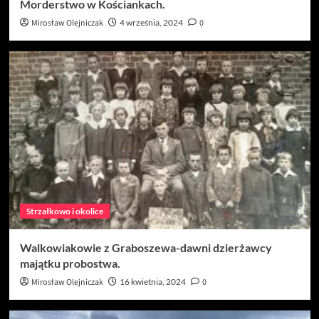
Morderstwo w Kościankach.
Mirosław Olejniczak
4 września, 2024
0
Strzałkowo i okolice
Walkowiakowie z Graboszewa-dawni dzierżawcy
majątku probostwa.
Mirosław Olejniczak
16 kwietnia, 2024
0