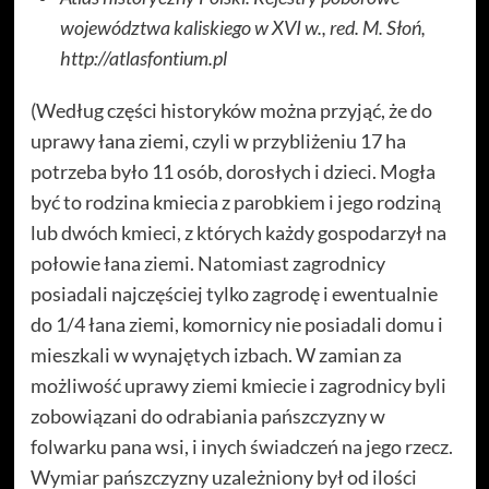
województwa kaliskiego w XVI w., red. M. Słoń,
http://atlasfontium.pl
(Według części historyków można przyjąć, że do
uprawy łana ziemi, czyli w przybliżeniu 17 ha
potrzeba było 11 osób, dorosłych i dzieci. Mogła
być to rodzina kmiecia z parobkiem i jego rodziną
lub dwóch kmieci, z których każdy gospodarzył na
połowie łana ziemi. Natomiast zagrodnicy
posiadali najczęściej tylko zagrodę i ewentualnie
do 1/4 łana ziemi, komornicy nie posiadali domu i
mieszkali w wynajętych izbach. W zamian za
możliwość uprawy ziemi kmiecie i zagrodnicy byli
zobowiązani do odrabiania pańszczyzny w
folwarku pana wsi, i inych świadczeń na jego rzecz.
Wymiar pańszczyzny uzależniony był od ilości