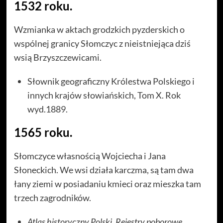
1532 roku.
Wzmianka w aktach grodzkich pyzderskich o
wspólnej granicy Słomczyc z nieistniejąca dziś
wsią Brzyszczewicami.
Słownik geograficzny Królestwa Polskiego i
innych krajów słowiańskich, Tom X. Rok
wyd.1889.
1565 roku.
Słomczyce własnością Wojciecha i Jana
Słoneckich. We wsi działa karczma, są tam dwa
łany ziemi w posiadaniu kmieci oraz mieszka tam
trzech zagrodników.
Atlas historyczny Polski. Rejestry poborowe