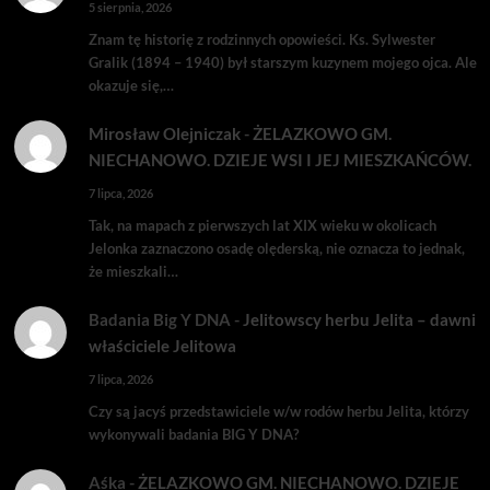
5 sierpnia, 2026
Znam tę historię z rodzinnych opowieści. Ks. Sylwester
Gralik (1894 – 1940) był starszym kuzynem mojego ojca. Ale
okazuje się,…
Mirosław Olejniczak
-
ŻELAZKOWO GM.
NIECHANOWO. DZIEJE WSI I JEJ MIESZKAŃCÓW.
7 lipca, 2026
Tak, na mapach z pierwszych lat XIX wieku w okolicach
Jelonka zaznaczono osadę olęderską, nie oznacza to jednak,
że mieszkali…
Badania Big Y DNA
-
Jelitowscy herbu Jelita – dawni
właściciele Jelitowa
7 lipca, 2026
Czy są jacyś przedstawiciele w/w rodów herbu Jelita, którzy
wykonywali badania BIG Y DNA?
Aśka
-
ŻELAZKOWO GM. NIECHANOWO. DZIEJE