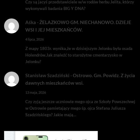
Czy są jacyś przedstawiciele w/w rodów herbu Jelita, którzy
wykonywali badania BIG Y DNA?
Aśka
-
ŻELAZKOWO GM. NIECHANOWO. DZIEJE
WSI I JEJ MIESZKAŃCÓW.
4 lipca, 2026
Z mapy 1803r. wynika,że w dzisiejszym Jelonku była osada
Holendrów.Jak znaleźć to starożytne cmentarzysko w
Jelonku?
Stanisław Szadziński
-
Ostrowo. Gm. Powidz. Z życia
dawnych mieszkańców wsi.
13 maja, 2026
Czy zyją jeszcze uczniowie mego ojca ze Szkoły Powszechnej
w Ostrowie pamietający mego śp. ojca Stefana Juliusza
Szadzińskiego? Jakie mają…