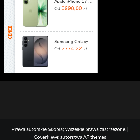
Apple iPhone 17 256GB Szałwia
3998,00
Od
zł
Samsung Galaxy S26 SM-S942 12/256GB Czarny
2774,32
Od
zł
Prawa autorskie &kopia; Wszelkie prawa zastrzeżone.
|
CoverNews
autorstwa AF themes