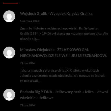
Wojciech Gralik
-
Wypadek Księdza Gralika.
5 sierpnia, 2026
Znam tę historię z rodzinnych opowieści. Ks. Sylwester
Gralik (1894 – 1940) był starszym kuzynem mojego ojca. Ale
okazuje się,…
Mirosław Olejniczak
-
ŻELAZKOWO GM.
NIECHANOWO. DZIEJE WSI I JEJ MIESZKAŃCÓW.
7 lipca, 2026
Tak, na mapach z pierwszych lat XIX wieku w okolicach
Jelonka zaznaczono osadę olęderską, nie oznacza to jednak,
że mieszkali…
Badania Big Y DNA
-
Jelitowscy herbu Jelita – dawni
właściciele Jelitowa
7 lipca, 2026