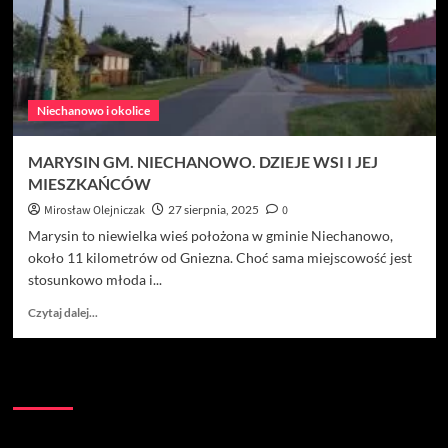
Niechanowo i okolice
MARYSIN GM. NIECHANOWO. DZIEJE WSI I JEJ
MIESZKAŃCÓW
Mirosław Olejniczak
27 sierpnia, 2025
0
Marysin to niewielka wieś położona w gminie Niechanowo,
około 11 kilometrów od Gniezna. Choć sama miejscowość jest
stosunkowo młoda i...
Dowiedz
Czytaj dalej...
się
więcej
o
Kontakt:
MARYSIN
GM.
NIECHANOWO.
DZIEJE