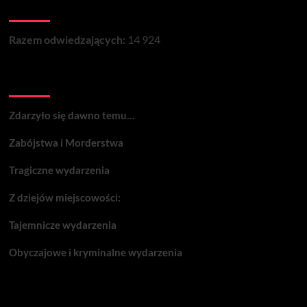
Łączna liczba wizyt na stronie:
WSI
I
JEJ
Razem odwiedzających:
14 924
MIESZKAŃCÓW
Wydarzenia:
Zdarzyło się dawno temu…
Zabójstwa i Morderstwa
Tragiczne wydarzenia
Z dziejów miejscowości:
Tajemnicze wydarzenia
Obyczajowe i kryminalne wydarzenia
Komentarze: