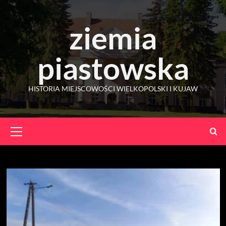
Skip
to
ziemia
content
piastowska
HISTORIA MIEJSCOWOŚCI WIELKOPOLSKI I KUJAW
Primary
Menu
Marysin