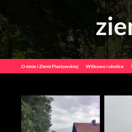
Skip
to
zie
content
O mnie i Ziemi Piastowskiej
Witkowo i okolice
Kokczyn