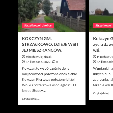
Strzałkowo i okolice
Strzałkowo i
KOKCZYN GM.
Kokczyn G
STRZAŁKOWO. DZIEJE WSI I
życia daw
JEJ MIESZKAŃCÓW.
wsi.
Mirosław Olejniczak
Mirosław Ol
14 listopada, 2022
0
14 listopad
Kokczyn,to współcześnie dwie
Wzmianki i a
miejscowości położone obok siebie.
innych publi
Kokczyn Pierwszy położony bliżej
zdarzenia, j
Wólki i Strzałkowa w odległości 11
terenie wsi 
km od Słupcy....
D
Czytaj dalej...
si
Dowiedz
Czytaj dalej...
w
się
o
więcej
K
o