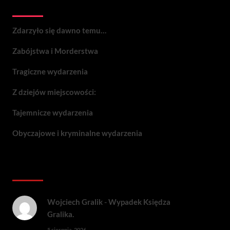
Wydarzenia:
Zdarzyło się dawno temu…
Zabójstwa i Morderstwa
Tragiczne wydarzenia
Z dziejów miejscowości:
Tajemnicze wydarzenia
Obyczajowe i kryminalne wydarzenia
Komentarze:
Wojciech Gralik
-
Wypadek Księdza
Gralika.
5 sierpnia, 2026