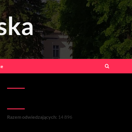
ska
ce
Kontakt:
Łączna liczba wizyt na stronie:
Razem odwiedzających:
14 896