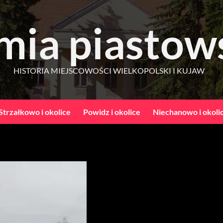
mia piastow
HISTORIA MIEJSCOWOŚCI WIELKOPOLSKI I KUJAW
Strzałkowo i okolice
Powidz i okolice
Niechanowo i okoli