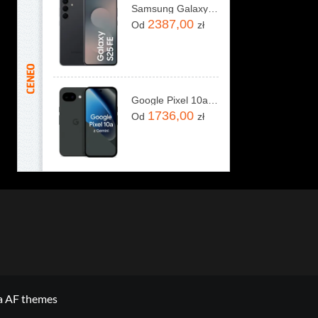
Samsung Galaxy S25 FE 8/256GB Czarny
2387,00
Od
zł
Google Pixel 10a 5G 8/128GB Obsydian
1736,00
Od
zł
a AF themes