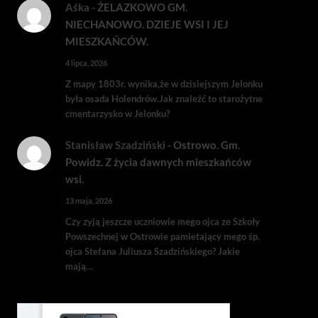
Aśka
-
ŻELAZKOWO GM.
NIECHANOWO. DZIEJE WSI I JEJ
MIESZKAŃCÓW.
4 lipca, 2026
Z mapy 1803r. wynika,że w dzisiejszym Jelonku
była osada Holendrów.Jak znaleźć to starożytne
cmentarzysko w Jelonku?
Stanisław Szadziński
-
Ostrowo. Gm.
Powidz. Z życia dawnych mieszkańców
wsi.
13 maja, 2026
Czy zyją jeszcze uczniowie mego ojca ze Szkoły
Powszechnej w Ostrowie pamietający mego śp.
ojca Stefana Juliusza Szadzińskiego? Jakie
mają…