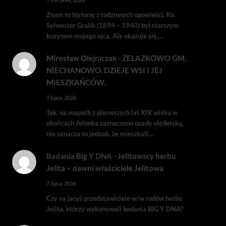
Znam tę historię z rodzinnych opowieści. Ks.
Sylwester Gralik (1894 – 1940) był starszym
kuzynem mojego ojca. Ale okazuje się,…
Mirosław Olejniczak
-
ŻELAZKOWO GM.
NIECHANOWO. DZIEJE WSI I JEJ
MIESZKAŃCÓW.
7 lipca, 2026
Tak, na mapach z pierwszych lat XIX wieku w
okolicach Jelonka zaznaczono osadę olęderską,
nie oznacza to jednak, że mieszkali…
Badania Big Y DNA
-
Jelitowscy herbu
Jelita – dawni właściciele Jelitowa
7 lipca, 2026
Czy są jacyś przedstawiciele w/w rodów herbu
Jelita, którzy wykonywali badania BIG Y DNA?