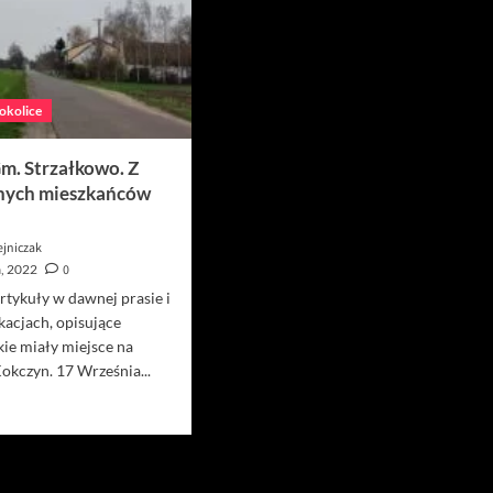
 okolice
m. Strzałkowo. Z
nych mieszkańców
ejniczak
a, 2022
0
rtykuły w dawnej prasie i
kacjach, opisujące
akie miały miejsce na
Kokczyn. 17 Września...
owiedz
ę
ięcej
okczyn