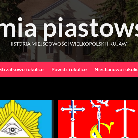
mia piastow
HISTORIA MIEJSCOWOŚCI WIELKOPOLSKI I KUJAW
Strzałkowo i okolice
Powidz i okolice
Niechanowo i okoli
stowskiej