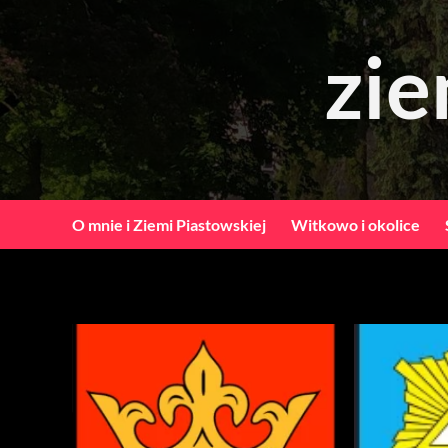
Skip
to
zie
content
O mnie i Ziemi Piastowskiej
Witkowo i okolice
Gminy ziemi pia