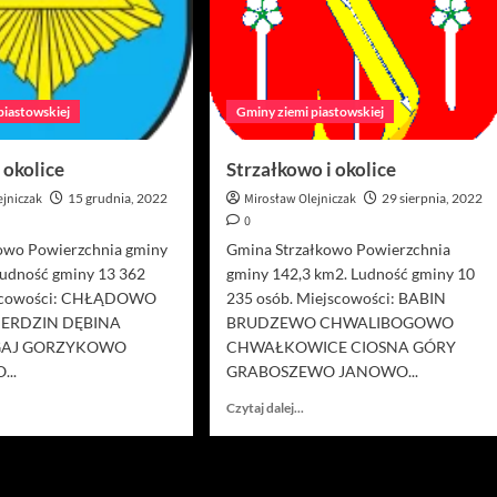
piastowskiej
Gminy ziemi piastowskiej
 okolice
Strzałkowo i okolice
ejniczak
15 grudnia, 2022
Mirosław Olejniczak
29 sierpnia, 2022
0
owo Powierzchnia gminy
Gmina Strzałkowo Powierzchnia
Ludność gminy 13 362
gminy 142,3 km2. Ludność gminy 10
jscowości: CHŁĄDOWO
235 osób. Miejscowości: BABIN
IERDZIN DĘBINA
BRUDZEWO CHWALIBOGOWO
GAJ GORZYKOWO
CHWAŁKOWICE CIOSNA GÓRY
..
GRABOSZEWO JANOWO...
owiedz
Dowiedz
Czytaj dalej...
ę
się
ięcej
więcej
o
itkowo
Strzałkowo