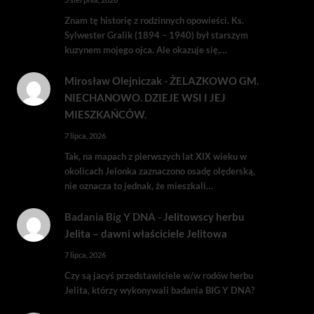
Znam tę historię z rodzinnych opowieści. Ks.
Sylwester Gralik (1894 – 1940) był starszym
kuzynem mojego ojca. Ale okazuje się,…
Mirosław Olejniczak
-
ŻELAZKOWO GM.
NIECHANOWO. DZIEJE WSI I JEJ
MIESZKAŃCÓW.
7 lipca, 2026
Tak, na mapach z pierwszych lat XIX wieku w
okolicach Jelonka zaznaczono osadę olęderską,
nie oznacza to jednak, że mieszkali…
Badania Big Y DNA
-
Jelitowscy herbu
Jelita – dawni właściciele Jelitowa
7 lipca, 2026
Czy są jacyś przedstawiciele w/w rodów herbu
Jelita, którzy wykonywali badania BIG Y DNA?