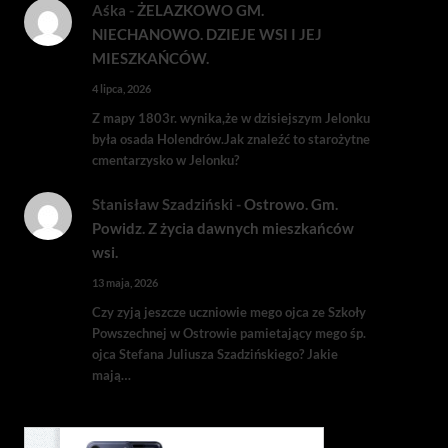
Aśka
-
ŻELAZKOWO GM.
NIECHANOWO. DZIEJE WSI I JEJ
MIESZKAŃCÓW.
4 lipca, 2026
Z mapy 1803r. wynika,że w dzisiejszym Jelonku
była osada Holendrów.Jak znaleźć to starożytne
cmentarzysko w Jelonku?
Stanisław Szadziński
-
Ostrowo. Gm.
Powidz. Z życia dawnych mieszkańców
wsi.
13 maja, 2026
Czy zyją jeszcze uczniowie mego ojca ze Szkoły
Powszechnej w Ostrowie pamietający mego śp.
ojca Stefana Juliusza Szadzińskiego? Jakie
mają…