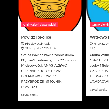
Gminy ziemi piastowskiej
Gminy ziemi 
Powidz i okolice
Witkowo i
Mirosław Olejniczak
Mirosław Ol
27 listopada, 2023
0
0
Gmina Powidz Powierzchnia gminy
Gmina Witk
80,7 km2. Ludność gminy 2255 osób.
184,6 km2. 
Miejscowości: ANASTAZEWO
osoby. Mie
CHARBIN ŁUGI OSTROWO
CZAJKI ĆW
POLANOWO POWIDZ
FOLWARK 
PRZYBRODZIN SMOLNIKI
JAWOROWO.
POWIDZKIE...
D
Czytaj dalej...
si
Dowiedz
Czytaj dalej...
w
się
o
więcej
W
o