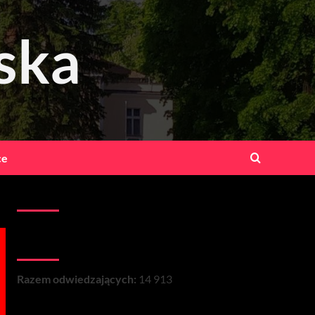
ska
ce
Kontakt:
Łączna liczba wizyt na stronie:
Razem odwiedzających:
14 913