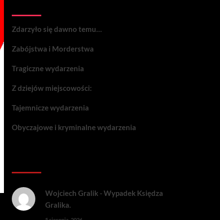
Wydarzenia:
Zdarzyło się dawno temu…
Zabójstwa i Morderstwa
Tragiczne wydarzenia
Z dziejów miejscowości:
Tajemnicze wydarzenia
Obyczajowe i kryminalne wydarzenia
Komentarze:
Wojciech Gralik
-
Wypadek Księdza
Gralika.
5 sierpnia, 2026