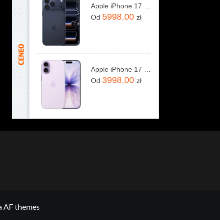
Apple iPhone 17 Pro Max 256GB Głębinowy błękit
5998,00
Od
zł
Apple iPhone 17 256GB Lawenda
3998,00
Od
zł
a AF themes