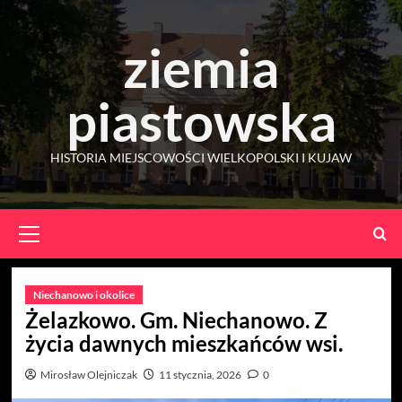
Skip
to
ziemia
content
piastowska
HISTORIA MIEJSCOWOŚCI WIELKOPOLSKI I KUJAW
Primary
Menu
Niechanowo i okolice
Żelazkowo. Gm. Niechanowo. Z
życia dawnych mieszkańców wsi.
Mirosław Olejniczak
11 stycznia, 2026
0