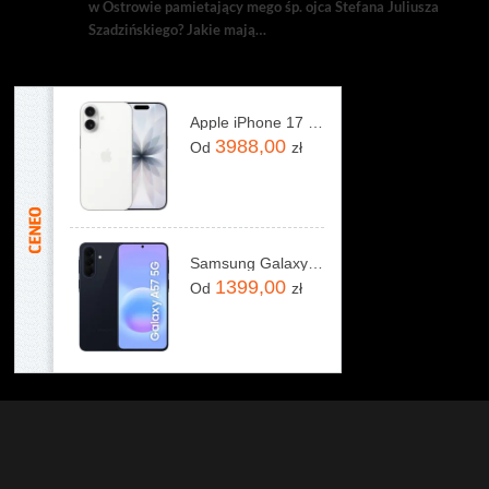
w Ostrowie pamietający mego śp. ojca Stefana Juliusza
Szadzińskiego? Jakie mają…
Apple iPhone 17 256GB Biały
3988,00
Od
zł
Samsung Galaxy A57 5G 8/128GB Granatowy
1399,00
Od
zł