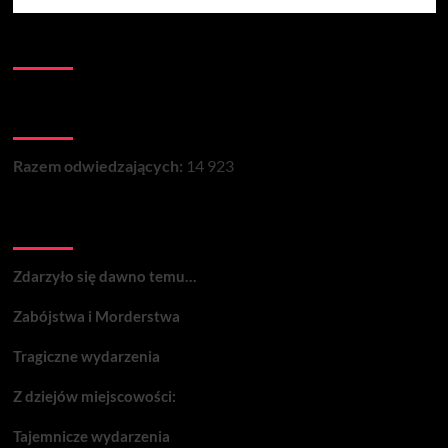
Kontakt:
Łączna liczba wizyt na stronie:
Razem odwiedzających:
14 923
Wydarzenia:
Zdarzyło się dawno temu…
Zabójstwa i Morderstwa
Tragiczne wydarzenia
Z dziejów miejscowości:
Tajemnicze wydarzenia