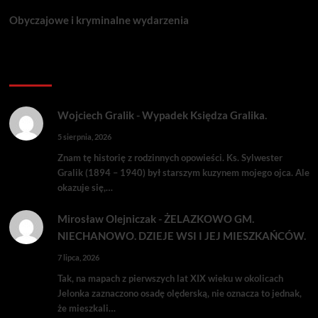
Obyczajowe i kryminalne wydarzenia
Komentarze:
Wojciech Gralik
-
Wypadek Księdza Gralika.
5 sierpnia, 2026
Znam tę historię z rodzinnych opowieści. Ks. Sylwester
Gralik (1894 – 1940) był starszym kuzynem mojego ojca. Ale
okazuje się,…
Mirosław Olejniczak
-
ŻELAZKOWO GM.
NIECHANOWO. DZIEJE WSI I JEJ MIESZKAŃCÓW.
7 lipca, 2026
Tak, na mapach z pierwszych lat XIX wieku w okolicach
Jelonka zaznaczono osadę olęderską, nie oznacza to jednak,
że mieszkali…