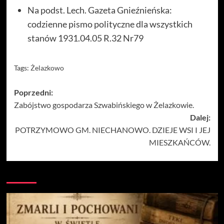
Na podst. Lech. Gazeta Gnieźnieńska:
codzienne pismo polityczne dla wszystkich
stanów 1931.04.05 R.32 Nr79
Tags:
Żelazkowo
Zobacz
Poprzedni:
Zabójstwo gospodarza Szwabińskiego w Żelazkowie.
wpisy
Dalej:
POTRZYMOWO GM. NIECHANOWO. DZIEJE WSI I JEJ
MIESZKAŃCÓW.