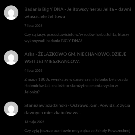
Badania Big Y DNA
-
Jelitowscy herbu Jelita – dawni
właściciele Jelitowa
7 lipca, 2026
Czy są jacyś przedstawiciele w/w rodów herbu Jelita, którzy
wykonywali badania BIG Y DNA?
Aśka
-
ŻELAZKOWO GM. NIECHANOWO. DZIEJE
WSI I JEJ MIESZKAŃCÓW.
4 lipca, 2026
Z mapy 1803r. wynika,że w dzisiejszym Jelonku była osada
Holendrów.Jak znaleźć to starożytne cmentarzysko w
Jelonku?
Stanisław Szadziński
-
Ostrowo. Gm. Powidz. Z życia
dawnych mieszkańców wsi.
13 maja, 2026
Czy zyją jeszcze uczniowie mego ojca ze Szkoły Powszechnej