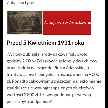
Zobacz artykuł:
Zabójstwo w Żelazkowie.
Przed 5 Kwietniem 1931 roku
„W nocy z ubiegłej środy na czwartek, około
godziny 2:00, w Żelazkowie spłonęły dwa chlewy
oraz stodoła należące do Piotra Adamskiego.
Straty w samych budynkach oszacowano na 9 000
zł. Ponadto całkowitemu zniszczeniu uległo mienie
znajdujące się wewnątrz spalonych obiektów o
wartości 2 800 zł. Prawdopodobną przyczyną
pożaru było podpalenie.”