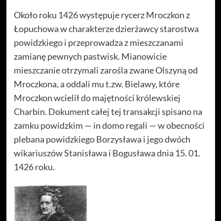
Około roku 1426 występuje rycerz Mroczkon z
Łopuchowa w charakterze dzierżawcy starostwa
powidzkiego i przeprowadza z mieszczanami
zamianę pewnych pastwisk. Mianowicie
mieszczanie otrzymali zarośla zwane Olszyną od
Mroczkona, a oddali mu t.zw. Bielawy, które
Mroczkon wcielił do majętności królewskiej
Charbin. Dokument całej tej transakcji spisano na
zamku powidzkim — in domo regali — w obecności
plebana powidzkiego Borzysława i jego dwóch
wikariuszów Stanisława i Bogusława dnia 15. 01.
1426 roku.