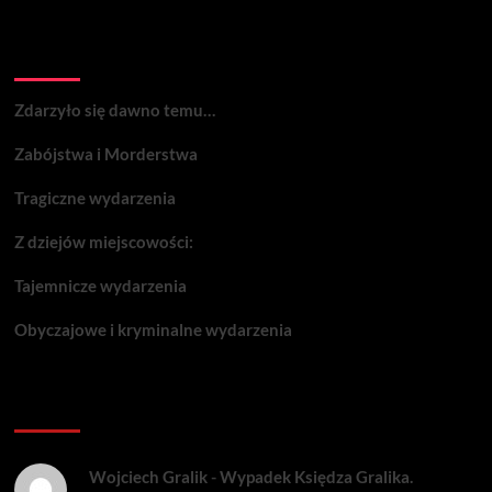
Wydarzenia:
Zdarzyło się dawno temu…
Zabójstwa i Morderstwa
Tragiczne wydarzenia
Z dziejów miejscowości:
Tajemnicze wydarzenia
Obyczajowe i kryminalne wydarzenia
Komentarze:
Wojciech Gralik
-
Wypadek Księdza Gralika.