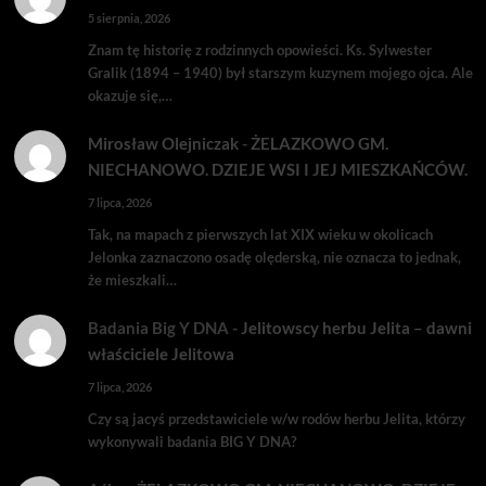
5 sierpnia, 2026
Znam tę historię z rodzinnych opowieści. Ks. Sylwester
Gralik (1894 – 1940) był starszym kuzynem mojego ojca. Ale
okazuje się,…
Mirosław Olejniczak
-
ŻELAZKOWO GM.
NIECHANOWO. DZIEJE WSI I JEJ MIESZKAŃCÓW.
7 lipca, 2026
Tak, na mapach z pierwszych lat XIX wieku w okolicach
Jelonka zaznaczono osadę olęderską, nie oznacza to jednak,
że mieszkali…
Badania Big Y DNA
-
Jelitowscy herbu Jelita – dawni
właściciele Jelitowa
7 lipca, 2026
Czy są jacyś przedstawiciele w/w rodów herbu Jelita, którzy
wykonywali badania BIG Y DNA?