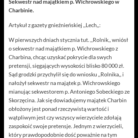
Sekwestr nad majątkiem p. Wichrowskiego w
Charbinie.
Artykuł z gazety gnieźnieńskiej ,,Lech,,:
W pierwszych dniach stycznia tut. ,,Rolnik,, wniósł
o sekwestr nad majątkiem p. Wichrowskiego z
Charbina, chcąc uzyskać pokrycie dla swych
pretensji, sięgających wysokości blisko 80 000 zł.
Sąd grodzki przychylił się do wniosku ,,Rolnika,, i
nałożył sekwestr na majątek p. Wichrowskiego
mianując sekwestorem p. Antoniego Sobeckiego ze
Skorzęcina. Jak się dowiadujemy majątek Charbin
obłożony jest ponad rzeczywistą wartość i
wątpliwym jest czy wszyscy wierzyciele zdołają
zaspokoić swoje pretensje. Jednym z wierzycieli,
który prawdopodobnie dość poważnie na tym