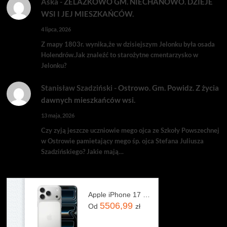
Aśka
-
ŻELAZKOWO GM. NIECHANOWO. DZIEJE
WSI I JEJ MIESZKAŃCÓW.
4 lipca, 2026
Z mapy 1803r. wynika,że w dzisiejszym Jelonku była osada
Holendrów.Jak znaleźć to starożytne cmentarzysko w
Jelonku?
Stanisław Szadziński
-
Ostrowo. Gm. Powidz. Z życia
dawnych mieszkańców wsi.
13 maja, 2026
Czy zyją jeszcze uczniowie mego ojca ze Szkoły Powszechnej
w Ostrowie pamietający mego śp. ojca Stefana Juliusza
Szadzińskiego? Jakie mają…
Apple iPhone 17 Pro 256GB Srebrny
5506,99
Od
zł