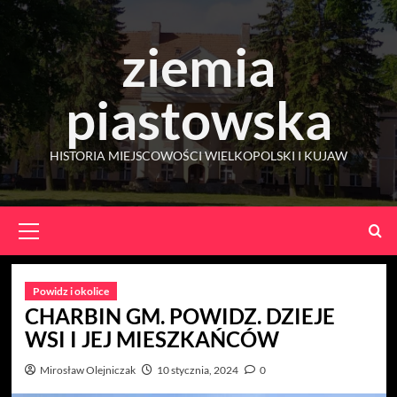
Skip
to
ziemia
content
piastowska
HISTORIA MIEJSCOWOŚCI WIELKOPOLSKI I KUJAW
Primary
Menu
Powidz i okolice
CHARBIN GM. POWIDZ. DZIEJE
WSI I JEJ MIESZKAŃCÓW
Mirosław Olejniczak
10 stycznia, 2024
0