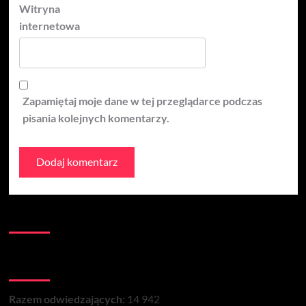
Witryna
internetowa
Zapamiętaj moje dane w tej przeglądarce podczas
pisania kolejnych komentarzy.
Kontakt:
Łączna liczba wizyt na stronie:
Razem odwiedzających:
14 942