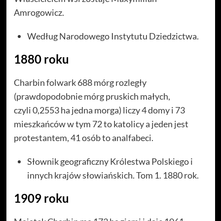
Amrogowicz.
Według Narodowego Instytutu Dziedzictwa.
1880 roku
Charbin folwark 688 mórg rozległy
(prawdopodobnie mórg pruskich małych,
czyli
0,2553 ha jedna morga) liczy 4 domy i 73
mieszkańców w tym 72 to katolicy a jeden jest
protestantem, 41 osób to analfabeci.
Słownik geograficzny Królestwa Polskiego i
innych krajów słowiańskich. Tom 1. 1880 rok.
1909 roku