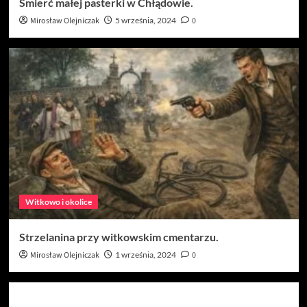
Śmierć małej pasterki w Chłądowie.
Mirosław Olejniczak
5 września, 2024
0
Witkowo i okolice
Strzelanina przy witkowskim cmentarzu.
Mirosław Olejniczak
1 września, 2024
0