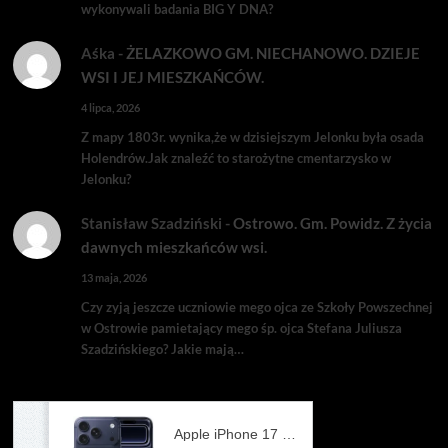
wykonywali badania BIG Y DNA?
Aśka
-
ŻELAZKOWO GM. NIECHANOWO. DZIEJE
WSI I JEJ MIESZKAŃCÓW.
4 lipca, 2026
Z mapy 1803r. wynika,że w dzisiejszym Jelonku była osada
Holendrów.Jak znaleźć to starożytne cmentarzysko w
Jelonku?
Stanisław Szadziński
-
Ostrowo. Gm. Powidz. Z życia
dawnych mieszkańców wsi.
13 maja, 2026
Czy zyją jeszcze uczniowie mego ojca ze Szkoły Powszechnej
w Ostrowie pamietający mego śp. ojca Stefana Juliusza
Szadzińskiego? Jakie mają…
Apple iPhone 17 Pro 256GB Głębinowy błękit