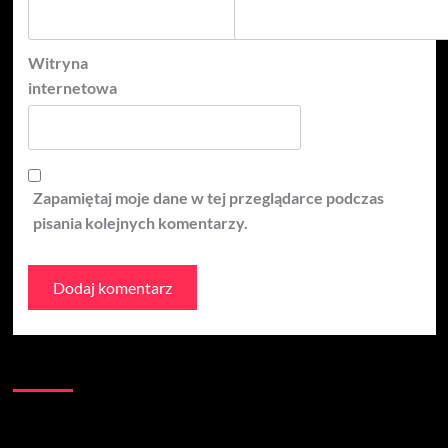
Witryna
internetowa
Zapamiętaj moje dane w tej przeglądarce podczas
pisania kolejnych komentarzy.
Kontakt:
Łączna liczba wizyt na stronie: