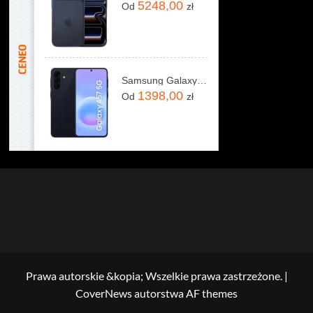
5248,00
Od
zł
Samsung Galaxy A57 5G 8/128GB Granatowy
1398,00
Od
zł
Prawa autorskie &kopia; Wszelkie prawa zastrzeżone.
|
CoverNews
autorstwa AF themes