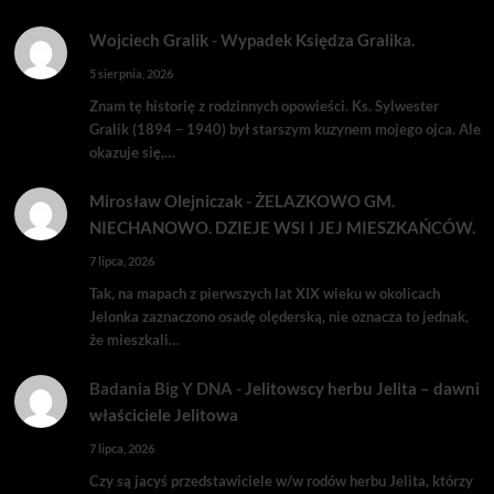
Wojciech Gralik
-
Wypadek Księdza Gralika.
5 sierpnia, 2026
Znam tę historię z rodzinnych opowieści. Ks. Sylwester
Gralik (1894 – 1940) był starszym kuzynem mojego ojca. Ale
okazuje się,…
Mirosław Olejniczak
-
ŻELAZKOWO GM.
NIECHANOWO. DZIEJE WSI I JEJ MIESZKAŃCÓW.
7 lipca, 2026
Tak, na mapach z pierwszych lat XIX wieku w okolicach
Jelonka zaznaczono osadę olęderską, nie oznacza to jednak,
że mieszkali…
Badania Big Y DNA
-
Jelitowscy herbu Jelita – dawni
właściciele Jelitowa
7 lipca, 2026
Czy są jacyś przedstawiciele w/w rodów herbu Jelita, którzy