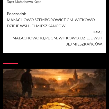
Tags:
Małachowo Kępe
Zobacz
Poprzedni:
MAŁACHOWO SZEMBOROWICE GM. WITKOWO.
wpisy
DZIEJE WSI I JEJ MIESZKAŃCÓW.
Dalej:
MAŁACHOWO KĘPE GM. WITKOWO. DZIEJE WSI I
JEJ MIESZKAŃCÓW.