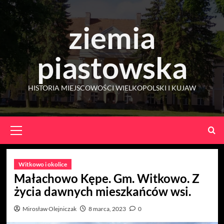
Skip
to
ziemia
content
piastowska
HISTORIA MIEJSCOWOŚCI WIELKOPOLSKI I KUJAW
Primary
Menu
Witkowo i okolice
Małachowo Kępe. Gm. Witkowo. Z
życia dawnych mieszkańców wsi.
Mirosław Olejniczak
8 marca, 2023
0