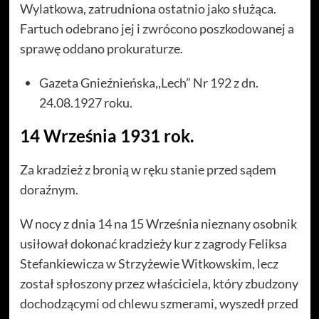
Wylatkowa, zatrudniona ostatnio jako służąca.
Fartuch odebrano jej i zwrócono poszkodowanej a
sprawę oddano prokuraturze.
Gazeta Gnieźnieńska,,Lech” Nr 192 z dn.
24.08.1927 roku.
14 Września 1931 rok.
Za kradzież z bronią w ręku stanie przed sądem
doraźnym.
W nocy z dnia 14 na 15 Września nieznany osobnik
usiłował dokonać kradzieży kur z zagrody Feliksa
Stefankiewicza w Strzyżewie Witkowskim, lecz
został spłoszony przez właściciela, który zbudzony
dochodzącymi od chlewu szmerami, wyszedł przed