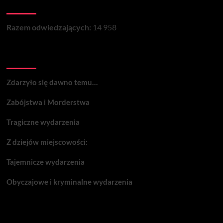
Łączna liczba wizyt na stronie:
Razem odwiedzających:
14 958
Wydarzenia:
Zdarzyło się dawno temu…
Zabójstwa i Morderstwa
Tragiczne wydarzenia
Z dziejów miejscowości:
Tajemnicze wydarzenia
Obyczajowe i kryminalne wydarzenia
Komentarze: