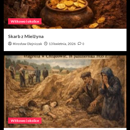
Witkowo i okolice
Skarb z Mielżyna
Mirosław Olejniczak
13 kwietnia, 2026
0
Witkowo i okolice