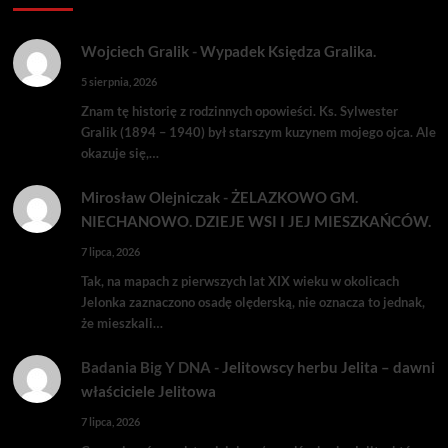
Wojciech Gralik
-
Wypadek Księdza Gralika.
5 sierpnia, 2026
Znam tę historię z rodzinnych opowieści. Ks. Sylwester
Gralik (1894 – 1940) był starszym kuzynem mojego ojca. Ale
okazuje się,…
Mirosław Olejniczak
-
ŻELAZKOWO GM.
NIECHANOWO. DZIEJE WSI I JEJ MIESZKAŃCÓW.
7 lipca, 2026
Tak, na mapach z pierwszych lat XIX wieku w okolicach
Jelonka zaznaczono osadę olęderską, nie oznacza to jednak,
że mieszkali…
Badania Big Y DNA
-
Jelitowscy herbu Jelita – dawni
właściciele Jelitowa
7 lipca, 2026