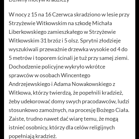
W nocy z 15 na 16 Czerwca skradziono w lesie przy
Strzyżewie Witkowskim na szkodę Michała
Liberkowskiego zamieszkałego w Strzyżewie
Witkowskim 31 brzóz i 5 olsz. Sprytni złodzieje
wyszukiwali przeważnie drzewka wysokie od 4 do
5 metrów i toporem ścinali je tuż przy samej ziemi.
Dochodzenie policyjne wykryło wkrótce
sprawców w osobach Wincentego
Andrzejewskiego i Adama Nowakowskiego z
Witkowa, którzy twierdzą, że popełnili kradzież,
żeby udekorować domy swych pracodawców, ludzi
stosunkowo zamożnych, na procesję Bożego Ciała.
Zaiste, trudno nawet dać wiarę temu, że mogą
istnieć osobnicy, którzy dla celów religijnych
popełniają kradzież.