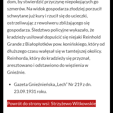
dom, by stwierdzić przyczynę niepokojących go
szmerów. Na widok gospodarza złodziej porzucił
schwytane już kury i rzucił się do ucieczki,
ostrzeliwując z rewolweru zbliżającego się
gospodarza. Śledztwo policyjne wykazało, że
kradzieży usiłował dopuścić się niejaki Reinhold
Grande z Białopłotków pow. konińskiego, który od
dłuższego czasu wałęsał się w tamtejszej okolicy.
Reinhorda, który do kradzieży się przyznał,
aresztowano i odstawiono do więzienia w
Gnieźnie.
Gazeta Gnieźnieńska,,Lech” Nr 219 z dn.
23.09.1931 roku.
Powrót do strony wsi: Strzyżewo Witkowskie