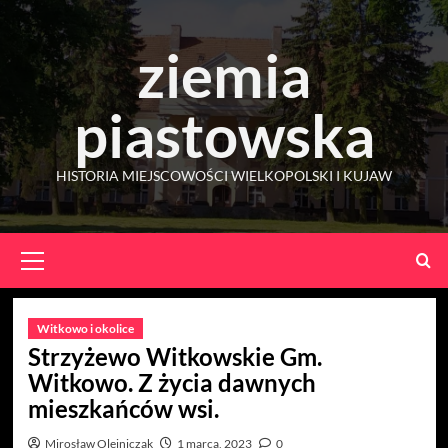
Skip
to
ziemia
content
piastowska
HISTORIA MIEJSCOWOŚCI WIELKOPOLSKI I KUJAW
Primary
Menu
Witkowo i okolice
Strzyżewo Witkowskie Gm.
Witkowo. Z życia dawnych
mieszkańców wsi.
Mirosław Olejniczak
1 marca, 2023
0