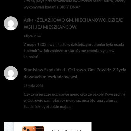
Czy są jacyś przedstawiciele w/w rodów herbu Jelita, którzy
wykonywali badania BIG Y DNA?
Aśka
-
ŻELAZKOWO GM. NIECHANOWO. DZIEJE
WSI I JEJ MIESZKAŃCÓW.
4 lipca, 2026
Z mapy 1803r. wynika,że w dzisiejszym Jelonku była osada
Holendrów.Jak znaleźć to starożytne cmentarzysko w
Jelonku?
Stanisław Szadziński
-
Ostrowo. Gm. Powidz. Z życia
dawnych mieszkańców wsi.
13 maja, 2026
Czy zyją jeszcze uczniowie mego ojca ze Szkoły Powszechnej
w Ostrowie pamietający mego śp. ojca Stefana Juliusza
Szadzińskiego? Jakie mają…