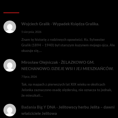
Komentarze:
Wojciech Gralik
-
Wypadek Księdza Gralika.
5 sierpnia, 2026
Znam tę historię z rodzinnych opowieści. Ks. Sylwester
Gralik (1894 – 1940) był starszym kuzynem mojego ojca. Ale
okazuje się,…
Mirosław Olejniczak
-
ŻELAZKOWO GM.
NIECHANOWO. DZIEJE WSI I JEJ MIESZKAŃCÓW.
7 lipca, 2026
Tak, na mapach z pierwszych lat XIX wieku w okolicach
Jelonka zaznaczono osadę olęderską, nie oznacza to jednak,
że mieszkali…
Badania Big Y DNA
-
Jelitowscy herbu Jelita – dawni
właściciele Jelitowa