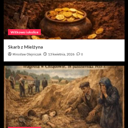
Witkowo i okolice
Skarb z Mielżyna
Mirosław Olejniczak
13 kwietnia, 2026
0