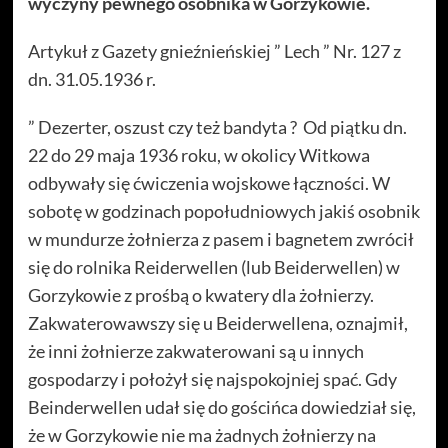
wyczyny pewnego osobnika w Gorzykowie.
Artykuł z Gazety gnieźnieńskiej ” Lech ” Nr. 127 z
dn. 31.05.1936 r.
” Dezerter, oszust czy też bandyta ? Od piątku dn.
22 do 29 maja 1936 roku, w okolicy Witkowa
odbywały się ćwiczenia wojskowe łączności. W
sobotę w godzinach popołudniowych jakiś osobnik
w mundurze żołnierza z pasem i bagnetem zwrócił
się do rolnika Reiderwellen (lub Beiderwellen) w
Gorzykowie z prośbą o kwatery dla żołnierzy.
Zakwaterowawszy się u Beiderwellena, oznajmił,
że inni żołnierze zakwaterowani są u innych
gospodarzy i położył się najspokojniej spać. Gdy
Beinderwellen udał się do gościńca dowiedział się,
że w Gorzykowie nie ma żadnych żołnierzy na