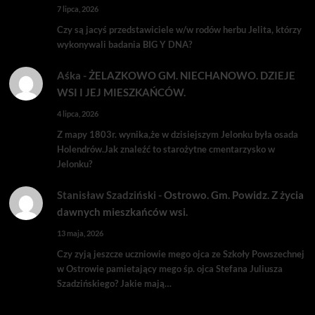
7 lipca, 2026
Czy są jacyś przedstawiciele w/w rodów herbu Jelita, którzy
wykonywali badania BIG Y DNA?
Aśka
-
ŻELAZKOWO GM. NIECHANOWO. DZIEJE
WSI I JEJ MIESZKAŃCÓW.
4 lipca, 2026
Z mapy 1803r. wynika,że w dzisiejszym Jelonku była osada
Holendrów.Jak znaleźć to starożytne cmentarzysko w
Jelonku?
Stanisław Szadziński
-
Ostrowo. Gm. Powidz. Z życia
dawnych mieszkańców wsi.
13 maja, 2026
Czy zyją jeszcze uczniowie mego ojca ze Szkoły Powszechnej
w Ostrowie pamietający mego śp. ojca Stefana Juliusza
Szadzińskiego? Jakie mają…