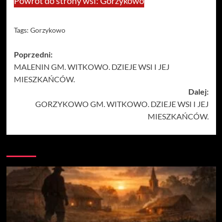
Powrót do strony wsi: Gorzykowo
Tags:
Gorzykowo
Zobacz
Poprzedni:
MALENIN GM. WITKOWO. DZIEJE WSI I JEJ
wpisy
MIESZKAŃCÓW.
Dalej:
GORZYKOWO GM. WITKOWO. DZIEJE WSI I JEJ
MIESZKAŃCÓW.