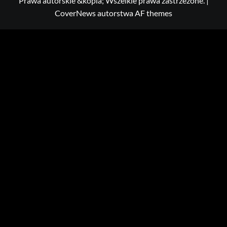
Prawa autorskie &kopia; Wszelkie prawa zastrzeżone.
|
CoverNews
autorstwa AF themes