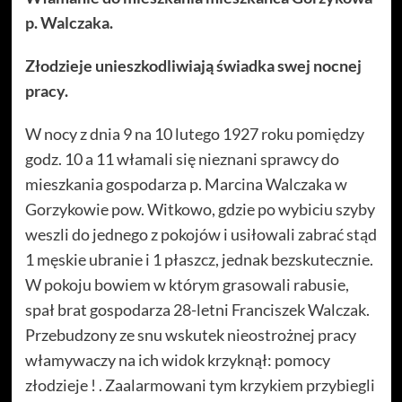
p. Walczaka.
Złodzieje unieszkodliwiają świadka swej nocnej
pracy.
W nocy z dnia 9 na 10 lutego 1927 roku pomiędzy
godz. 10 a 11 włamali się nieznani sprawcy do
mieszkania gospodarza p. Marcina Walczaka w
Gorzykowie pow. Witkowo, gdzie po wybiciu szyby
weszli do jednego z pokojów i usiłowali zabrać stąd
1 męskie ubranie i 1 płaszcz, jednak bezskutecznie.
W pokoju bowiem w którym grasowali rabusie,
spał brat gospodarza 28-letni Franciszek Walczak.
Przebudzony ze snu wskutek nieostrożnej pracy
włamywaczy na ich widok krzyknął: pomocy
złodzieje ! . Zaalarmowani tym krzykiem przybiegli