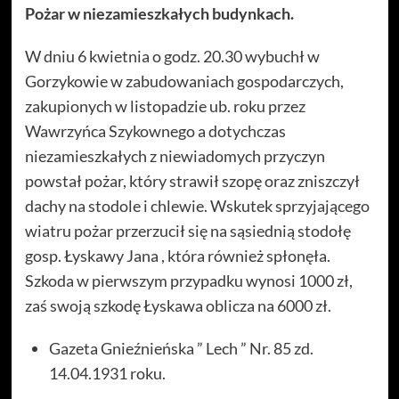
Pożar w niezamieszkałych budynkach.
W dniu 6 kwietnia o godz. 20.30 wybuchł w
Gorzykowie w zabudowaniach gospodarczych,
zakupionych w listopadzie ub. roku przez
Wawrzyńca Szykownego a dotychczas
niezamieszkałych z niewiadomych przyczyn
powstał pożar, który strawił szopę oraz zniszczył
dachy na stodole i chlewie. Wskutek sprzyjającego
wiatru pożar przerzucił się na sąsiednią stodołę
gosp. Łyskawy Jana , która również spłonęła.
Szkoda w pierwszym przypadku wynosi 1000 zł,
zaś swoją szkodę Łyskawa oblicza na 6000 zł.
Gazeta Gnieźnieńska ” Lech ” Nr. 85 zd.
14.04.1931 roku.