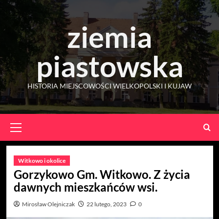
Skip
to
ziemia
content
piastowska
HISTORIA MIEJSCOWOŚCI WIELKOPOLSKI I KUJAW
Primary
Menu
Witkowo i okolice
Gorzykowo Gm. Witkowo. Z życia
dawnych mieszkańców wsi.
Mirosław Olejniczak
22 lutego, 2023
0