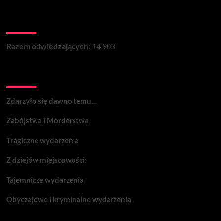
Łączna liczba wizyt na stronie:
Razem odwiedzających:
14 903
Wydarzenia:
Zdarzyło się dawno temu…
Zabójstwa i Morderstwa
Tragiczne wydarzenia
Z dziejów miejscowości:
Tajemnicze wydarzenia
Obyczajowe i kryminalne wydarzenia