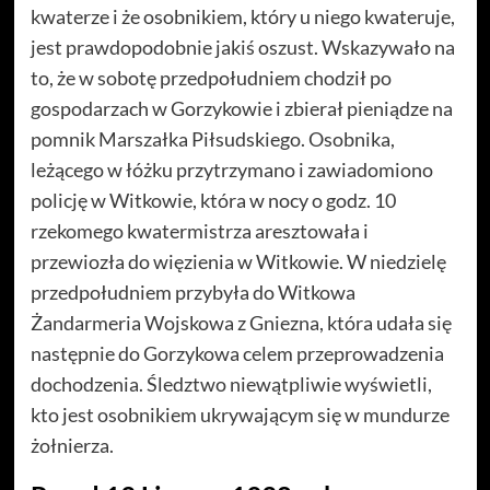
kwaterze i że osobnikiem, który u niego kwateruje,
jest prawdopodobnie jakiś oszust. Wskazywało na
to, że w sobotę przedpołudniem chodził po
gospodarzach w Gorzykowie i zbierał pieniądze na
pomnik Marszałka Piłsudskiego. Osobnika,
leżącego w łóżku przytrzymano i zawiadomiono
policję w Witkowie, która w nocy o godz. 10
rzekomego kwatermistrza aresztowała i
przewiozła do więzienia w Witkowie. W niedzielę
przedpołudniem przybyła do Witkowa
Żandarmeria Wojskowa z Gniezna, która udała się
następnie do Gorzykowa celem przeprowadzenia
dochodzenia. Śledztwo niewątpliwie wyświetli,
kto jest osobnikiem ukrywającym się w mundurze
żołnierza.