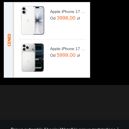
Apple iPhone 17 256GB Biały
3998,00
Od
zł
Apple iPhone 17 Pro Max 256GB Srebrny
5999,00
Od
zł