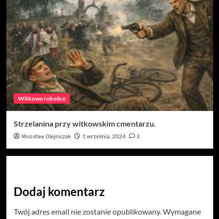
Witkowo i okolice
Strzelanina przy witkowskim cmentarzu.
Mirosław Olejniczak
1 września, 2024
0
Dodaj komentarz
Twój adres email nie zostanie opublikowany.
Wymagane