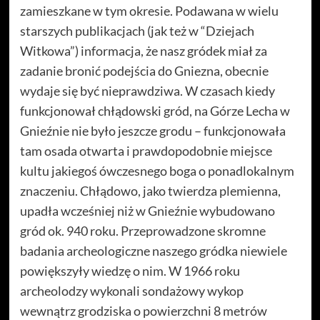
zamieszkane w tym okresie. Podawana w wielu
starszych publikacjach (jak też w “Dziejach
Witkowa”) informacja, że nasz gródek miał za
zadanie bronić podejścia do Gniezna, obecnie
wydaje się być nieprawdziwa. W czasach kiedy
funkcjonował chłądowski gród, na Górze Lecha w
Gnieźnie nie było jeszcze grodu – funkcjonowała
tam osada otwarta i prawdopodobnie miejsce
kultu jakiegoś ówczesnego boga o ponadlokalnym
znaczeniu. Chłądowo, jako twierdza plemienna,
upadła wcześniej niż w Gnieźnie wybudowano
gród ok. 940 roku. Przeprowadzone skromne
badania archeologiczne naszego gródka niewiele
powiększyły wiedzę o nim. W 1966 roku
archeolodzy wykonali sondażowy wykop
wewnątrz grodziska o powierzchni 8 metrów