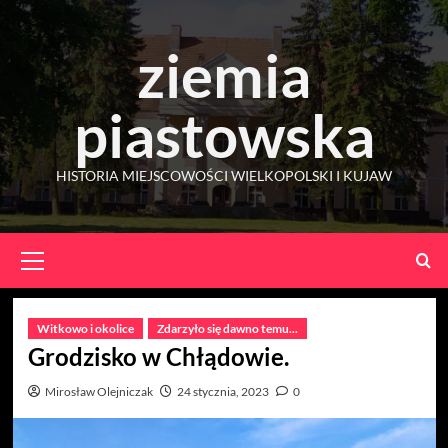
Skip
to
ziemia
content
piastowska
HISTORIA MIEJSCOWOŚCI WIELKOPOLSKI I KUJAW
Primary
Menu
Witkowo i okolice
Zdarzyło się dawno temu...
Grodzisko w Chłądowie.
Mirosław Olejniczak
24 stycznia, 2023
0