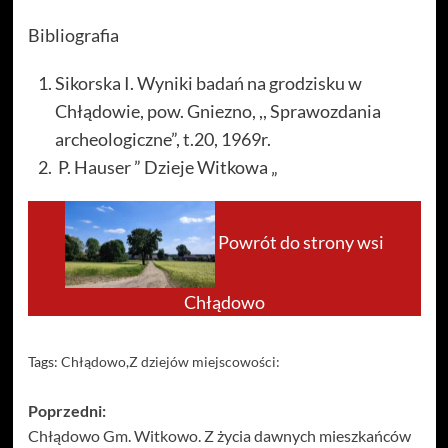
Bibliografia
Sikorska I. Wyniki badań na grodzisku w
Chłądowie, pow. Gniezno, ,, Sprawozdania
archeologiczne”, t.20, 1969r.
P. Hauser ” Dzieje Witkowa „
Powrót do strony wsi
Chłądowo
Tags:
Chłądowo
,
Z dziejów miejscowości:
Zobacz
Poprzedni:
Chłądowo Gm. Witkowo. Z życia dawnych mieszkańców
wpisy