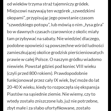
od wieków trzyma straż tajemniczy gródek.
Miejscowi nazywają ten wzgórek „szwedzkimi
okopami”, przypisując jego powstanie czasom
”szwedzkiego potopu”, lub mówią o nim „łysa góra”
bo w dawnych czasach czarownice z okolic miały
tam przybywać na sabaty. Nie wiedzieć dlaczego,
podobne opowieści są powszechne wśród ludności
zamieszkującej okolice grodzisk pierścieniowatych
prawie w całej Polsce. O naszym gródku wiadomo
niewiele. Powstał gdzieś pod koniec VIII wieku
(czyli przed 800 rokiem). Prawdopodobnie
funkcjonował przez cały IX wiek, być może do lat
20-40 X wieku, kiedy to rozpoczęła się ekspansja
Piastów na sąsiednie ziemie. Nie wiemy, czy to
wtedy zostało zniszczone lub, już nie potrzebne,
zbyt małe i za słabo ufortyfikowane, zostało