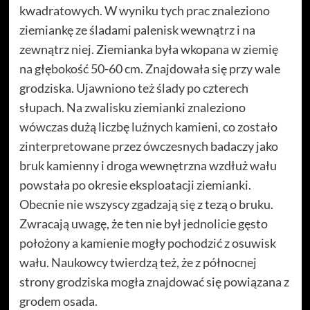
kwadratowych. W wyniku tych prac znaleziono
ziemiankę ze śladami palenisk wewnątrz i na
zewnątrz niej. Ziemianka była wkopana w ziemię
na głębokość 50-60 cm. Znajdowała się przy wale
grodziska. Ujawniono też ślady po czterech
słupach. Na zwalisku ziemianki znaleziono
wówczas dużą liczbę luźnych kamieni, co zostało
zinterpretowane przez ówczesnych badaczy jako
bruk kamienny i droga wewnętrzna wzdłuż wału
powstała po okresie eksploatacji ziemianki.
Obecnie nie wszyscy zgadzają się z tezą o bruku.
Zwracają uwagę, że ten nie był jednolicie gęsto
położony a kamienie mogły pochodzić z osuwisk
wału. Naukowcy twierdzą też, że z północnej
strony grodziska mogła znajdować się powiązana z
grodem osada.