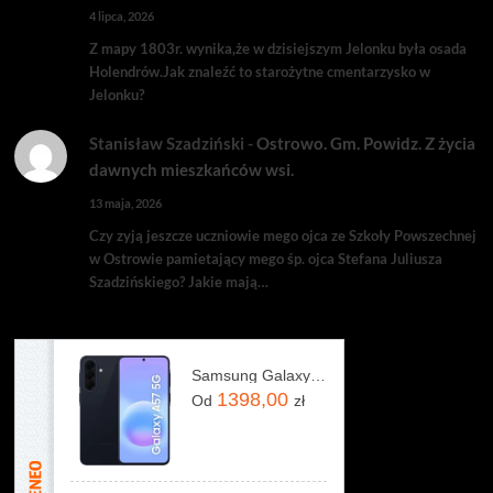
4 lipca, 2026
Z mapy 1803r. wynika,że w dzisiejszym Jelonku była osada
Holendrów.Jak znaleźć to starożytne cmentarzysko w
Jelonku?
Stanisław Szadziński
-
Ostrowo. Gm. Powidz. Z życia
dawnych mieszkańców wsi.
13 maja, 2026
Czy zyją jeszcze uczniowie mego ojca ze Szkoły Powszechnej
w Ostrowie pamietający mego śp. ojca Stefana Juliusza
Szadzińskiego? Jakie mają…
Samsung Galaxy A57 5G 8/128GB Granatowy
1398,00
Od
zł