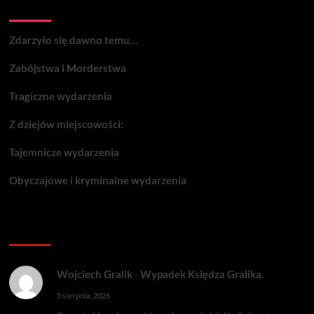
Wydarzenia:
Zdarzyło się dawno temu…
Zabójstwa i Morderstwa
Tragiczne wydarzenia
Z dziejów miejscowości:
Tajemnicze wydarzenia
Obyczajowe i kryminalne wydarzenia
Komentarze:
Wojciech Gralik
-
Wypadek Księdza Gralika.
5 sierpnia, 2026