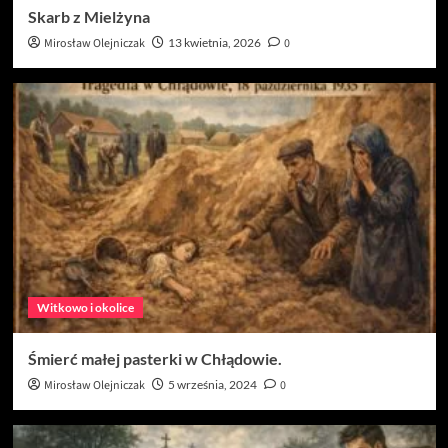
Skarb z Mielżyna
Mirosław Olejniczak
13 kwietnia, 2026
0
Witkowo i okolice
Śmierć małej pasterki w Chłądowie.
Mirosław Olejniczak
5 września, 2024
0