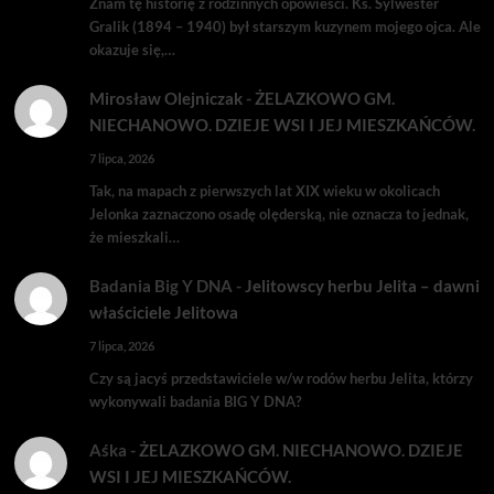
Znam tę historię z rodzinnych opowieści. Ks. Sylwester
Gralik (1894 – 1940) był starszym kuzynem mojego ojca. Ale
okazuje się,…
Mirosław Olejniczak
-
ŻELAZKOWO GM.
NIECHANOWO. DZIEJE WSI I JEJ MIESZKAŃCÓW.
7 lipca, 2026
Tak, na mapach z pierwszych lat XIX wieku w okolicach
Jelonka zaznaczono osadę olęderską, nie oznacza to jednak,
że mieszkali…
Badania Big Y DNA
-
Jelitowscy herbu Jelita – dawni
właściciele Jelitowa
7 lipca, 2026
Czy są jacyś przedstawiciele w/w rodów herbu Jelita, którzy
wykonywali badania BIG Y DNA?
Aśka
-
ŻELAZKOWO GM. NIECHANOWO. DZIEJE
WSI I JEJ MIESZKAŃCÓW.