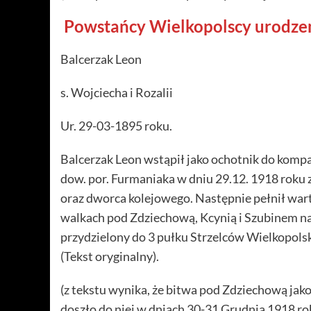
Powstańcy Wielkopolscy urodze
Balcerzak Leon
s. Wojciecha i Rozalii
Ur. 29-03-1895 roku.
Balcerzak Leon wstąpił jako ochotnik do kompa
dow. por. Furmaniaka w dniu 29.12. 1918 roku 
oraz dworca kolejowego. Następnie pełnił warty 
walkach pod Zdziechową, Kcynią i Szubinem na
przydzielony do 3 pułku Strzelców Wielkopolsk
(Tekst oryginalny).
(z tekstu wynika, że bitwa pod Zdziechową jak
doszło do niej w dniach 30-31 Grudnia 1918 ro