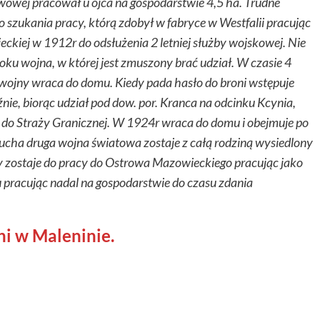
wowej pracował u ojca na gospodarstwie 4,5 ha. Trudne
 szukania pracy, którą zdobył w fabryce w Westfalii pracując
eckiej w 1912r do odsłużenia 2 letniej służby wojskowej. Nie
u wojna, w której jest zmuszony brać udział. W czasie 4
u wojny wraca do domu. Kiedy pada hasło do broni wstępuje
ie, biorąc udział pod dow. por. Kranca na odcinku Kcynia,
do Straży Granicznej. W 1924r wraca do domu i obejmuje po
cha druga wojna światowa zostaje z całą rodziną wysiedlony
y zostaje do pracy do Ostrowa Mazowieckiego pracując jako
 pracując nadal na gospodarstwie do czasu zdania
i w Maleninie.