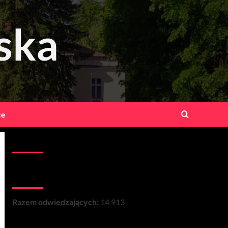
ska
ce
Kontakt:
Łączna liczba wizyt na stronie:
Razem odwiedzających:
14 913