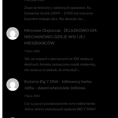
Znam tę historię z rodzinnych opowieści. Ks.
Sylwester Gralik (1894 – 1940) był starszym
kuzynem mojego ojca. Ale okazuje się,…
Mirosław Olejniczak
-
ŻELAZKOWO GM.
NIECHANOWO. DZIEJE WSI I JEJ
MIESZKAŃCÓW.
7 lipca, 2026
Tak, na mapach z pierwszych lat XIX wieku w
okolicach Jelonka zaznaczono osadę olęderską,
nie oznacza to jednak, że mieszkali…
Badania Big Y DNA
-
Jelitowscy herbu
Jelita – dawni właściciele Jelitowa
7 lipca, 2026
Czy są jacyś przedstawiciele w/w rodów herbu
Jelita, którzy wykonywali badania BIG Y DNA?