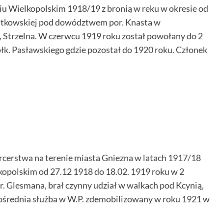
iu Wielkopolskim 1918/19 z bronią w reku w okresie od
itkowskiej pod dowództwem por. Knasta w
Strzelna. W czerwcu 1919 roku został powołany do 2
. Pasławskiego gdzie pozostał do 1920 roku. Członek
cerstwa na terenie miasta Gniezna w latach 1917/18
kopolskim od 27.12 1918 do 18.02. 1919 roku w 2
 Glesmana, brał czynny udział w walkach pod Kcynią,
średnia służba w W.P. zdemobilizowany w roku 1921 w