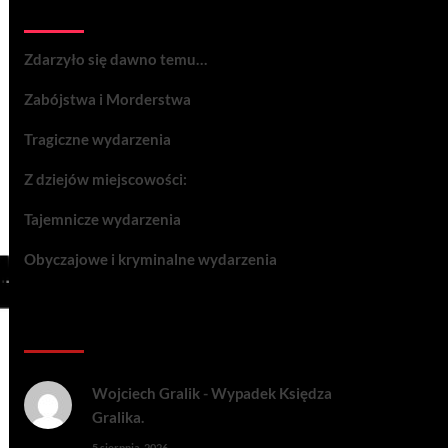
Wydarzenia:
Zdarzyło się dawno temu…
Zabójstwa i Morderstwa
Tragiczne wydarzenia
Z dziejów miejscowości:
Tajemnicze wydarzenia
Obyczajowe i kryminalne wydarzenia
Komentarze:
Wojciech Gralik
-
Wypadek Księdza
Gralika.
5 sierpnia, 2026