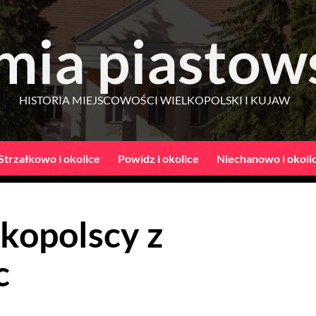
mia piastow
HISTORIA MIEJSCOWOŚCI WIELKOPOLSKI I KUJAW
Strzałkowo i okolice
Powidz i okolice
Niechanowo i okoli
kopolscy z
c