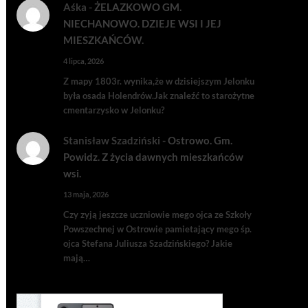
Aśka
-
ŻELAZKOWO GM.
NIECHANOWO. DZIEJE WSI I JEJ
MIESZKAŃCÓW.
4 lipca, 2026
Z mapy 1803r. wynika,że w dzisiejszym Jelonku
była osada Holendrów.Jak znaleźć to starożytne
cmentarzysko w Jelonku?
Stanisław Szadziński
-
Ostrowo. Gm.
Powidz. Z życia dawnych mieszkańców
wsi.
13 maja, 2026
Czy zyją jeszcze uczniowie mego ojca ze Szkoły
Powszechnej w Ostrowie pamietający mego śp.
ojca Stefana Juliusza Szadzińskiego? Jakie
mają…