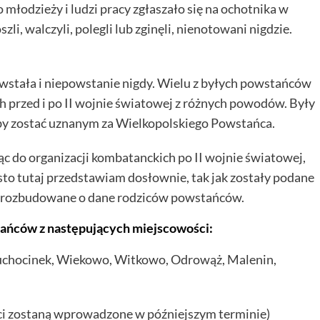
o młodzieży i ludzi pracy zgłaszało się na ochotnika w
szli, walczyli, polegli lub zginęli, nienotowani nigdzie.
wstała i niepowstanie nigdy. Wielu z byłych powstańców
ch przed i po II wojnie światowej z różnych powodów. Były
 by zostać uznanym za Wielkopolskiego Powstańca.
 do organizacji kombatanckich po II wojnie światowej,
to tutaj przedstawiam dosłownie, tak jak zostały podane
ły rozbudowane o dane rodziców powstańców.
tańców z następujących miejscowości:
uchocinek, Wiekowo, Witkowo, Odrowąż, Malenin,
ci zostaną wprowadzone w późniejszym terminie)