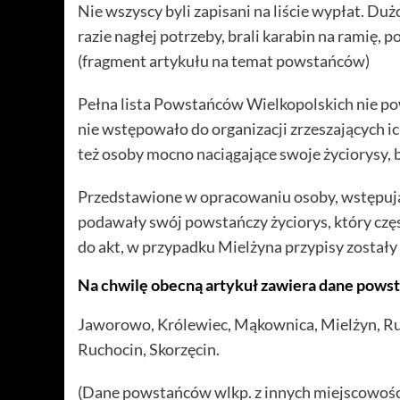
Nie wszyscy byli zapisani na liście wypłat. Duż
razie nagłej potrzeby, brali karabin na ramię, po
(fragment artykułu na temat powstańców)
Pełna lista Powstańców Wielkopolskich nie po
nie wstępowało do organizacji zrzeszających i
też osoby mocno naciągające swoje życiorysy,
Przedstawione w opracowaniu osoby, wstępując
podawały swój powstańczy życiorys, który częs
do akt, w przypadku Mielżyna przypisy zosta
Na chwilę obecną artykuł zawiera dane pows
Jaworowo, Królewiec, Mąkownica, Mielżyn, R
Ruchocin, Skorzęcin.
(Dane powstańców wlkp. z innych miejscowoś