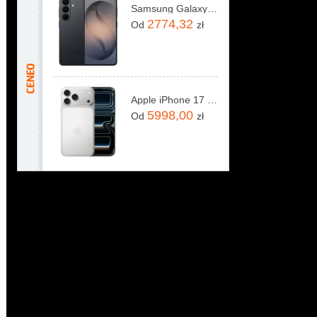
Samsung Galaxy S26 SM-S942 12/256GB Czarny
2774,32
Od
zł
Apple iPhone 17 Pro Max 256GB Srebrny
5998,00
Od
zł