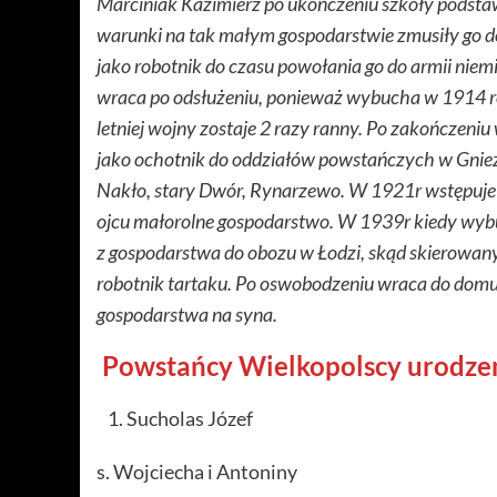
Marciniak Kazimierz po ukończeniu szkoły podsta
warunki na tak małym gospodarstwie zmusiły go do
jako robotnik do czasu powołania go do armii niemi
wraca po odsłużeniu, ponieważ wybucha w 1914 rok
letniej wojny zostaje 2 razy ranny. Po zakończeni
jako ochotnik do oddziałów powstańczych w Gnieźn
Nakło, stary Dwór, Rynarzewo. W 1921r wstępuje 
ojcu małorolne gospodarstwo. W 1939r kiedy wybu
z gospodarstwa do obozu w Łodzi, skąd skierowan
robotnik tartaku. Po oswobodzeniu wraca do domu
gospodarstwa na syna.
Powstańcy Wielkopolscy urodzen
Sucholas Józef
s. Wojciecha i Antoniny